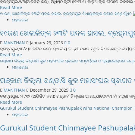
ବ୍ରହ୍ମପୁର,୨/୩(ଅଭିଜିତ କର): ଅଧିଷ୍ଠାତ୍ରୀ ଦେବୀ ମା କାଳୁଆଙ୍କ ପୀଠରେ ରବିବାର ବ୍ର
ହୋଲି
Read
Read More
ଉତ୍ସବ
more
୧୯ଜଣ ଖେଳାଳିଙ୍କ ୨୩ଟି ପଦକ ହାସଲ, ବ୍ରହ୍ମପୁର ବିଧାୟକଙ୍କ ଦ୍ଵାରା ସମ୍ବର୍ଦ୍ଧିତ
ପାଳନ
about
ମହାନଗର
ଓ
ବ୍ରହ୍ମପୁର
ସଂଘର
୧୯ଜଣ ଖେଳାଳିଙ୍କ ୨୩ଟି ପଦକ ହାସଲ, ବ୍ରହ୍ମପୁର 
ଫର୍ମାସିଟିକାଲ
ବନ୍ଧୁ
ୱାର୍କସ
ମିଳନ
MANTHAN
January 29, 2026
0
ୟୁନିଅନର
ବ୍ରହ୍ମପୁର,୨୮/୧ (ଅଭିଜିତ କର): ସ୍ଥାନୀୟ ଗାନ୍ଧୀ ନଗର ସ୍ଥିତ ବିଧାୟକଙ୍କ କାର୍ଯ୍ୟା
ବାର୍ଷିକ
Read
Read More
ସମ୍ମିଳନୀ
more
ଗଞ୍ଜାମ ଜିଲ୍ଲା ଦଣ୍ଡାସି କୁଳ ମହାସଂଘର ସ୍ବାଗତ ସମ୍ବର୍ଦ୍ଧନା ଓ କ୍ୟାଲେଣ୍ଡର ଉନ
about
ମହାନଗର
୧୯ଜଣ
ଗଞ୍ଜାମ ଜିଲ୍ଲା ଦଣ୍ଡାସି କୁଳ ମହାସଂଘର ସ୍ବାଗତ
ଖେଳାଳିଙ୍କ
୨୩ଟି
MANTHAN
December 29, 2025
0
ପଦକ
ବ୍ରହ୍ମପୁର, ୨୮/୧୨ (ଅଭିଜିତ କର): ଗଞ୍ଜାମ ଜିଲ୍ଲାର ଆରଧ୍ୟାଦେବବୀ ମାଁ ମହୁରୀ କାଳୁ
ହାସଲ,
Read
Read More
ବ୍ରହ୍ମପୁର
more
Gurukul Student Chinmayee Pashupalak wins National Champion T
ବିଧାୟକଙ୍କ
about
ମହାନଗର
ଦ୍ଵାରା
ଗଞ୍ଜାମ
ସମ୍ବର୍ଦ୍ଧିତ
Gurukul Student Chinmayee Pashupalak
ଜିଲ୍ଲା
ଦଣ୍ଡାସି