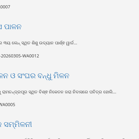
ବସ ପାଳନ
ୟ ଲେନ୍ ସ୍ଥିତ ଶିଶୁ ଉଦ୍ୟାନ ପାର୍ଶ୍ଵ ୱାର୍ଡ...
ଳନ ଓ ସଂଘର ବନ୍ଧୁ ମିଳନ
 ରାମଚନ୍ଦ୍ରପୂର ସ୍ଥିତ ବିଶ୍ଵ ନିକେତନ ଜରା ନିବାସରେ ପବିତ୍ର ହୋଲି...
ିକ ସମ୍ମିଳନୀ