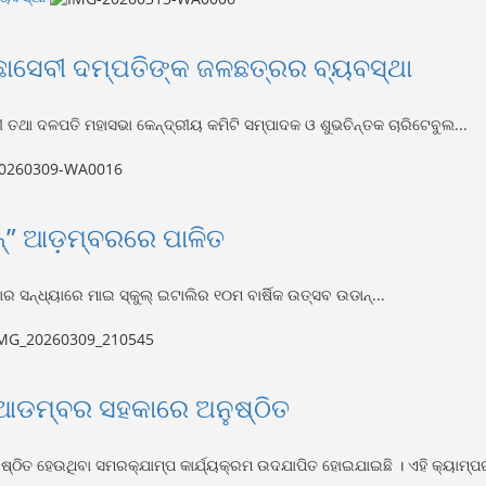
େଚ୍ଛାସେବୀ ଦମ୍ପତିଙ୍କ ଜଳଛତ୍ରର ବ୍ୟବସ୍ଥା
 ତଥା ଦଳପତି ମହାସଭା କେନ୍ଦ୍ରୀୟ କମିଟି ସମ୍ପାଦକ ଓ ଶୁଭଚିନ୍ତକ ଚାରିଟେବୁଲ...
ନ୍” ଆଡ଼ମ୍ବରରେ ପାଳିତ
ସନ୍ଧ୍ୟାରେ ମାଇ ସ୍କୁଲ୍ ଇଟାଲିର ୧୦ମ ବାର୍ଷିକ ଉତ୍ସବ ଉଡାନ୍...
 ଆଡମ୍ବର ସହକାରେ ଅନୁଷ୍ଠିତ
ନୁଷ୍ଠିତ ହେଉଥିବା ସମରକ୍ଯାମ୍ପ କାର୍ଯ୍ୟକ୍ରମ ଉଦଯାପିତ ହୋଇଯାଇଛି । ଏହି କ୍ୟାମ୍ପର