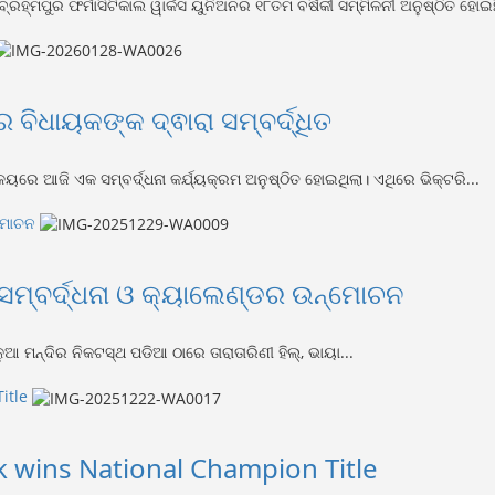
ହ୍ମପୁର ଫର୍ମାସିଟିକାଲ ୱାର୍କସ ୟୁନିଅନର ୧୮ତମ ବର୍ଷିକୀ ସମ୍ମିଳନୀ ଅନୁଷ୍ଠିତ ହୋଇଛି
ବିଧାୟକଙ୍କ ଦ୍ଵାରା ସମ୍ବର୍ଦ୍ଧିତ
ଳୟରେ ଆଜି ଏକ ସମ୍ବର୍ଦ୍ଧନା କର୍ଯ୍ୟକ୍ରମ ଅନୁଷ୍ଠିତ ହୋଇଥିଲା। ଏଥିରେ ଭିକ୍ଟରି...
୍ମୋଚନ
 ସମ୍ବର୍ଦ୍ଧନା ଓ କ୍ୟାଲେଣ୍ଡର ଉନ୍ମୋଚନ
ଆ ମନ୍ଦିର ନିକଟସ୍ଥ ପଡିଆ ଠାରେ ତାରାତାରିଣୀ ହିଲ୍, ଭାୟା...
itle
 wins National Champion Title