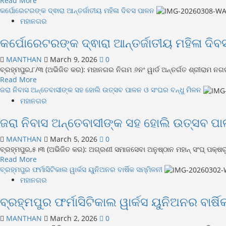
Read More
ଉତ୍ସବ
more
କର୍ପୋରେଟରଙ୍କ ଦ୍ଵାରା ଆନ୍ତର୍ଜାତୀୟ ମହିଳା ଦିବସ ପାଳନ
“ଉଡାନ୍”
about
ମହାନଗର
ଆଡ଼ମ୍ବରରେ
ଫନ୍
ପାଳିତ
କର୍ପୋରେଟରଙ୍କ ଦ୍ଵାରା ଆନ୍ତର୍ଜାତୀୟ ମହିଳା ଦି
ଫେୟାର
“ଶିମ୍ଫୋନି”
MANTHAN
March 9, 2026
0
ଉତ୍ସବ
ବ୍ରହ୍ମପୁର,୮/୩ (ଅଭିଜିତ କର): ମହାନଗର ନିଗମ ୬ନଂ ୱାର୍ଡ ଅନ୍ତର୍ଗତ ଶ୍ରୀରାମ ନଗର ୩
କାର୍ଯ୍ୟକ୍ରମ
Read
Read More
ଆଡମ୍ବର
more
ଜରା ନିବାସ ଅନ୍ତେବାସୀଙ୍କ ସହ ହୋଲି ଉତ୍ସବ ପାଳନ ଓ ସଂଘର ବନ୍ଧୁ ମିଳନ
ସହକାରେ
about
ମହାନଗର
ଅନୁଷ୍ଠିତ
କର୍ପୋରେଟରଙ୍କ
ଜରା ନିବାସ ଅନ୍ତେବାସୀଙ୍କ ସହ ହୋଲି ଉତ୍ସବ ପା
ଦ୍ଵାରା
ଆନ୍ତର୍ଜାତୀୟ
MANTHAN
March 5, 2026
0
ମହିଳା
ବ୍ରହ୍ମପୁର,୫।୩ (ଅଭିଜିତ କର): ଅଗ୍ରଣୀ ସମାଜସେବା ଅନୁଷ୍ଠାନ ମହାନ୍ ସଂଘ୍ ପକ୍ଷରୁ
ଦିବସ
Read
Read More
ପାଳନ
more
ବ୍ରହ୍ମପୁର ଫର୍ମାସିଟିକାଲ ୱାର୍କସ ୟୁନିଅନର ବାର୍ଷିକ ସମ୍ମିଳନୀ
about
ମହାନଗର
ଜରା
ବ୍ରହ୍ମପୁର ଫର୍ମାସିଟିକାଲ ୱାର୍କସ ୟୁନିଅନର ବାର୍ଷ
ନିବାସ
ଅନ୍ତେବାସୀଙ୍କ
MANTHAN
March 2, 2026
0
ସହ