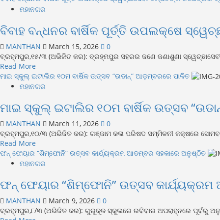
ମହାନଗର
ବିବାହ ବନ୍ଧନର ବାର୍ଷିକ ପୂର୍ତ୍ତି ଉପଲକ୍ଷେ ସ୍ୱ
MANTHAN
March 15, 2026
0
ବ୍ରହ୍ମପୁର,୧୫/୩ (ଅଭିଜିତ କର): ବ୍ରହ୍ମପୁର ସହରର ଜଣେ ଜଣାଶୁଣା ସ୍ୱେଚ୍ଛାସେବୀ
Read
Read More
more
ମାଇ ସ୍କୁଲ୍ ଇଟାଲିର ୧୦ମ ବାର୍ଷିକ ଉତ୍ସବ “ଉଡାନ୍” ଆଡ଼ମ୍ବରରେ ପାଳିତ
about
ମହାନଗର
ବିବାହ
ମାଇ ସ୍କୁଲ୍ ଇଟାଲିର ୧୦ମ ବାର୍ଷିକ ଉତ୍ସବ “ଉଡା
ବନ୍ଧନର
ବାର୍ଷିକ
MANTHAN
March 11, 2026
0
ପୂର୍ତ୍ତି
ବ୍ରହ୍ମପୁର,୧୦/୩ (ଅଭିଜିତ କର): ଗଞ୍ଜାମ କଳା ପରିଷଦ ସମ୍ମିଳନୀ କକ୍ଷରେ ସୋମବାର 
ଉପଲକ୍ଷେ
Read
Read More
ସ୍ୱେଚ୍ଛାସେବୀ
more
ଫନ୍ ଫେୟାର “ଶିମ୍ଫୋନି” ଉତ୍ସବ କାର୍ଯ୍ୟକ୍ରମ ଆଡମ୍ବର ସହକାରେ ଅନୁଷ୍ଠିତ
ଦମ୍ପତିଙ୍କ
about
ମହାନଗର
ଜଳଛତ୍ରର
ମାଇ
ବ୍ୟବସ୍ଥା
ଫନ୍ ଫେୟାର “ଶିମ୍ଫୋନି” ଉତ୍ସବ କାର୍ଯ୍ୟକ୍ରମ
ସ୍କୁଲ୍
ଇଟାଲିର
MANTHAN
March 9, 2026
0
୧୦ମ
ବ୍ରହ୍ମପୁର,୮/୩ (ଅଭିଜିତ କର): ଗୁରୁକୂଳ ସ୍କୁଲରେ ରବିବାର ଅପରାହ୍ନରେ ପୂର୍ବରୁ ଅ
ବାର୍ଷିକ
Read