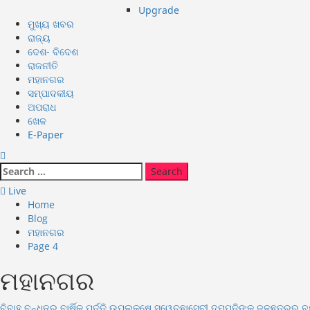
Upgrade
ମୁଖ୍ୟ ଖବର
ରାଜ୍ୟ
ଦେଶ- ବିଦେଶ
ରାଜନୀତି
ମହାନଗର
ସମ୍ପାଦକୀୟ
ଅପରାଧ
ଖେଳ
E-Paper
Search
for:
Live
Home
Blog
ମହାନଗର
Page 4
ମହାନଗର
ବିବାହ ବନ୍ଧନର ବାର୍ଷିକ ପୂର୍ତ୍ତି ଉପଲକ୍ଷେ ସ୍ୱେଚ୍ଛାସେବୀ ଦମ୍ପତିଙ୍କ ଜଳଛତ୍ରର ବ