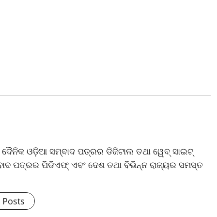
ଷ ଦୈନିକ ଓଡ଼ିଆ ସମ୍ବାଦ ପତ୍ରର ଡିଜିଟାଲ ତଥା ୱେବ୍ ସାଇଟ୍
ଦ ପତ୍ରର ପିଡିଏଫ୍ ଏବଂ ଦେଶ ତଥା ବିଭିନ୍ନ ରାଜ୍ୟର ସମସ୍ତ
l Posts