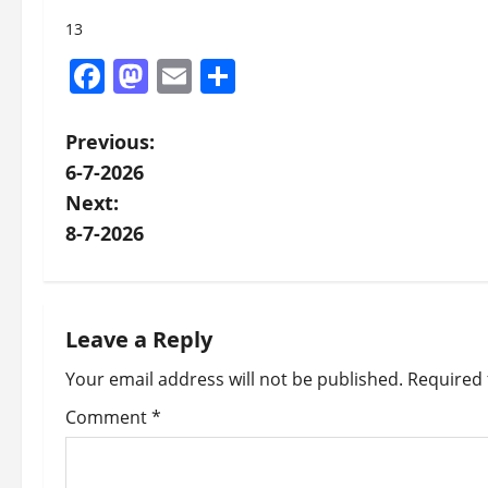
13
Facebook
Mastodon
Email
Share
P
Previous:
6-7-2026
o
Next:
s
8-7-2026
t
n
Leave a Reply
a
Your email address will not be published.
Required 
v
Comment
*
i