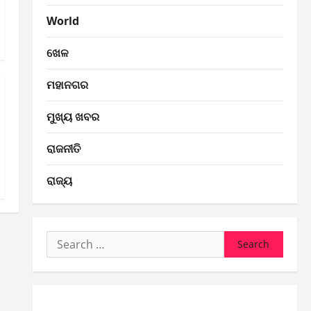
World
ଖେଳ
ମହାନଗର
ମୁଖ୍ୟ ଖବର
ରାଜନୀତି
ରାଜ୍ୟ
Search
for: