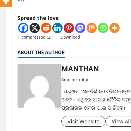
Spread the love
1_compressed (2)
Download
ABOUT THE AUTHOR
MANTHAN
Administrator
"ମନ୍ଥନ" ଏକ ନିର୍ଭୀକ ଓ ନିରପେକ୍
ଅଟେ । ଏଥିରେ ଆପଣ ଦୈନିକ ସମ୍ବା
ପ୍ରକାରର ଖବର ପାଇ ପାରିବେ।
Visit Website
View Al