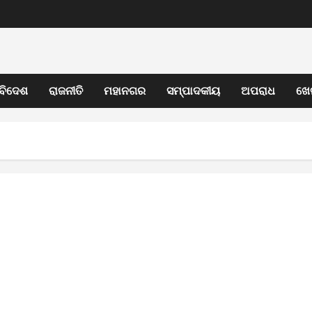
ବିଦେଶ
ରାଜନୀତି
ମହାନଗର
ସମ୍ପାଦକୀୟ
ଅପରାଧ
ଖେ