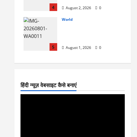
ଜଳାଭିଷେକ ଯାତ୍ରା
4
August 2, 2026
0
World
ଲସ୍ ଏଞ୍ଜେଲେସର ରାଧାରମଣ
ମନ୍ଦିରରେ ଚତୁର୍ଦ୍ଧା ମୂର୍ତ୍ତିଙ୍କ
ଭବ୍ୟ ରଥଯାତ୍ରା ପର୍ବ ପାଳନ
5
August 1, 2026
0
हिंदी न्यूज़ वेबसाइट कैसे बनाएं