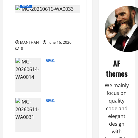
ରାଜ୍ୟ
ବ୍ରହ୍ମପୁରରେ ସୁପରଷ୍ଟାର
ଅନୁଭବଙ୍କ ସହ “ଛକି ଶୂନ” ଟିମ୍
ମିଶି ଫିଲ୍ମ ଦେଖିଲେ ଦର୍ଶକ
MANTHAN
June 16, 2026
0
ରାଜ୍ୟ
AF
ବ୍ରହ୍ମପୁର
themes
ରେ
ଅର୍ଦ୍ଧେନ୍ଦୁ
We mainly
ଙ୍କ ସହ
focus on
‘ଡାଏରୀ’
quality
ରାଜ୍ୟ
ଟିମର
ପ୍ରଶଂସା
code and
ସ୍ପେଶିଆଲ
ସାଉଁଟିଲା
ପ୍ରୀମୀୟର୍
elegant
ସନ୍ତୁ ଆନ୍ନା
ଶୋ
design
ସୋସିଆଲ
ପ୍ରଦର୍ଶିତ
with
ୱାର୍କର୍ଶ
June 14,