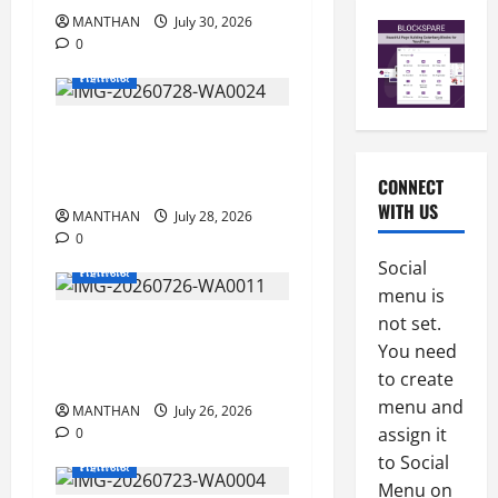
7
2
MANTHAN
July 30, 2026
0
-
6
0
8
ମହାନଗର
-
2
August
2
8,
ବ୍ରହ୍ମପୁରରେ ନୂଆଦିଲ୍ଲୀ
0
E-Paper
2026
6
2
ଗାର୍ମେଣ୍ଟର ତୃତୀୟ ବାଣିଜ୍ୟ
0
-
6
ମେଳା ଉଦ୍ଘାଟିତ
CONNECT
8
WITH US
MANTHAN
July 28, 2026
-
3
August
0
2
7,
Social
ମହାନଗର
0
E-Paper
2026
menu is
5
2
0
-
ସୈନିକଙ୍କ ତ୍ୟାଗ ଓ ବଳିଦାନ
not set.
6
8
ପାଇଁ ଆମେ ଆଜି ସୁରକ୍ଷିତ –
You need
-
4
ମହାନ୍ ସଂଘ
August
to create
2
6,
menu and
MANTHAN
July 26, 2026
0
E-Paper
2026
assign it
0
4
2
to Social
0
-
6
ମହାନଗର
Menu on
8