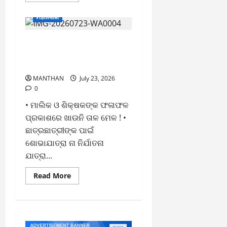
about
ସୈନିକଙ୍କ
ମହାନଗର
ତ୍ୟାଗ
ଓ
ବଳିଦାନ
ଉତ୍ସବ ପାଳନ ଆଳରେ
ପାଇଁ
ଆମେ
ଛାତ୍ରଛାତ୍ରୀଙ୍କୁ ଗାଈ ଗୋରୁ ଭଳି
ଆଜି
ସୁରକ୍ଷିତ
ନିର୍ଯାତନା ଦେଇଛି ପିଡବ୍ଲୁ
–
ମହାନ୍
MANTHAN
July 23, 2026
ସଂଘ
0
• ମାଲିକ ଓ ଶିକ୍ଷକଙ୍କ ଫଳାଫଳ
ପ୍ରକାଶରେ ଖାଉନି ତାଳ ମେଳ ! •
ଛାତ୍ରଛାତ୍ରୀଙ୍କ ପାଇଁ
ଶୋଭାଯାତ୍ରା ନା ନିର୍ଯାତନା
ଯାତ୍ରା...
Read
Read More
more
about
ଉତ୍ସବ
ପାଳନ
ଆଳରେ
ଛାତ୍ରଛାତ୍ରୀଙ୍କୁ
ଗାଈ