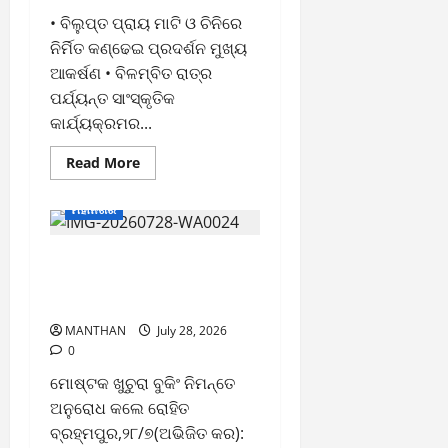
• ବିଲୁପ୍ତ ପ୍ରାୟ ମାଟି ଓ ଚିନିରେ
ନିର୍ମିତ କଣ୍ଢେଇ ପ୍ରଦର୍ଶନ ମୁଖ୍ୟ
ଆକର୍ଷଣ • ବିଳମ୍ବିତ ରାତ୍ର
ପର୍ଯ୍ୟନ୍ତ ସାଂସ୍କୃତିକ
କାର୍ଯ୍ୟକ୍ରମର...
Read
Read More
more
about
୩
ମହାନଗର
ଶହ
ବର୍ଷର
ପ୍ରାଚୀନ
ବ୍ରହ୍ମପୁରରେ ନୂଆଦିଲ୍ଲୀ
ପରମ୍ପରା
ଆଷାଢ଼
ଗାର୍ମେଣ୍ଟର ତୃତୀୟ ବାଣିଜ୍ୟ ମେଳା
ପୂର୍ଣ୍ଣିମା
କଣ୍ଢେଇ
ଉଦ୍ଘାଟିତ
ଯାତ୍ରା
ଅନୁଷ୍ଠିତ
MANTHAN
July 28, 2026
0
ମୋଷ୍ଟକ ଖୁଚୁରା ବୁକିଂ ନିମନ୍ତେ
ଅନୁରୋଧ କଲେ ରୋହିତ
ବ୍ରହ୍ମପୁର,୨୮/୭(ଅଭିଜିତ କର):