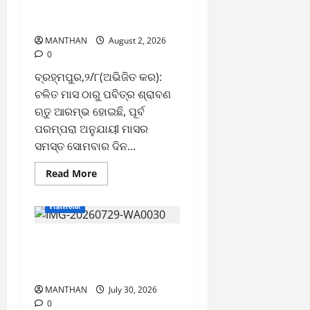
ସୋମବାରରେ କାଉଡ଼ିଆଙ୍କ
ଜଳାଭିଷେକ ଯାତ୍ରା
MANTHAN
August 2, 2026
0
ବ୍ରହ୍ମପୁର,୨/୮(ଅଭିଜିତ କର):
ଚଳିତ ମାସ ଠାରୁ ପବିତ୍ର ଶ୍ରାବଣ
ଋତୁ ଆରମ୍ଭ ହୋଇଛି, ପୂର୍ବ
ପରମ୍ପରା ଅନୁଯାୟୀ ମାସର
ସମସ୍ତ ସୋମବାର ଦିନ...
Read
Read More
more
about
ଶ୍ରାବଣ
ମହାନଗର
ମାସର
ପ୍ରଥମ
ସୋମବାରରେ
୩ ଶହ ବର୍ଷର ପ୍ରାଚୀନ ପରମ୍ପରା
କାଉଡ଼ିଆଙ୍କ
ଜଳାଭିଷେକ
ଆଷାଢ଼ ପୂର୍ଣ୍ଣିମା କଣ୍ଢେଇ ଯାତ୍ରା
ଯାତ୍ରା
ଅନୁଷ୍ଠିତ
MANTHAN
July 30, 2026
0