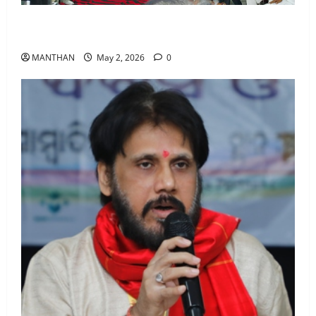
3
Nilakanthanagar Saraswati Vidyamandir Ranks First
in A-1 Grade in Class 10th Board Examination
5-8-2026
MANTHAN
May 2, 2026
0
August 5, 2026
0
4
4-8-2026
August 4, 2026
0
5