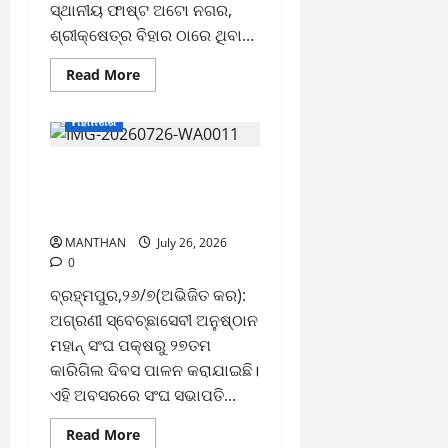
ସ୍ଥାନୀୟ ଫାଷ୍ଟ ଅଟୋ ନଗର,
ଶ୍ରୀକ୍ଷେତ୍ର ବିହାର ଠାରେ ଥିବା...
Read
Read More
more
about
ବ୍ରହ୍ମପୁରରେ
ମହାନଗର
ନୂଆଦିଲ୍ଲୀ
ଗାର୍ମେଣ୍ଟର
ତୃତୀୟ
ସୈନିକଙ୍କ ତ୍ୟାଗ ଓ ବଳିଦାନ
ବାଣିଜ୍ୟ
ମେଳା
ପାଇଁ ଆମେ ଆଜି ସୁରକ୍ଷିତ –
ଉଦ୍ଘାଟିତ
ମହାନ୍ ସଂଘ
MANTHAN
July 26, 2026
0
ବ୍ରହ୍ମପୁର,୨୬/୭(ଅଭିଜିତ କର):
ଅଗ୍ରଣୀ ସ୍ବେଚ୍ଛାସେବୀ ଅନୁଷ୍ଠାନ
ମହାନ୍ ସଂଘ ପକ୍ଷରୁ ୨୭ତମ
କାରିଗିଲ ଦିବସ ପାଳନ କରାଯାଇଛି।
ଏହି ଅବସରରେ ସଂଘ ସଭାପତି...
Read
Read More
more