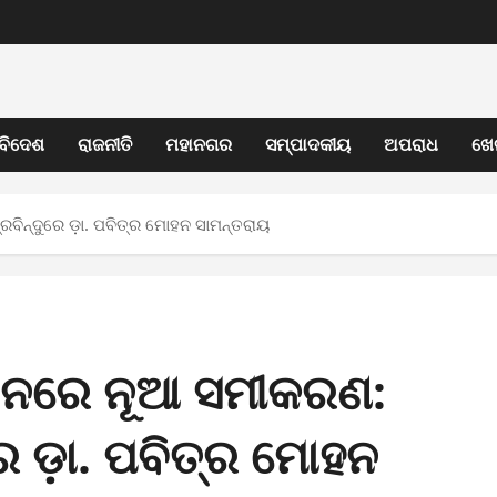
ବିଦେଶ
ରାଜନୀତି
ମହାନଗର
ସମ୍ପାଦକୀୟ
ଅପରାଧ
ଖେ
୍ରବିନ୍ଦୁରେ ଡ଼ା. ପବିତ୍ର ମୋହନ ସାମନ୍ତରାୟ
ବାଚନରେ ନୂଆ ସମୀକରଣ:
ୁରେ ଡ଼ା. ପବିତ୍ର ମୋହନ