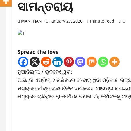
ସାମନ୍ତରାୟ
MANTHAN
January 27, 2026
1 minute read
0
Spread the love
ନୂଆଦିଲ୍ଲୀ / ଭୁବନେଶ୍ୱର:
ଆସନ୍ତା ଏପ୍ରିଲ୍ ୨ ତାରିଖରେ ହେବାକୁ ଥିବା ଓଡ଼ିଶାର ରା
ମଧ୍ୟରେ ତୀବ୍ର ରାଜନୈତିକ ସମୀକରଣ ଆରମ୍ଭ ହୋଇଯାଇଛି। 
ମଧ୍ୟରେ ଚାଲିଥିବା ରାଜନୈତିକ ଗଣନା ଏହି ନିର୍ବାଚନକୁ ଅତ