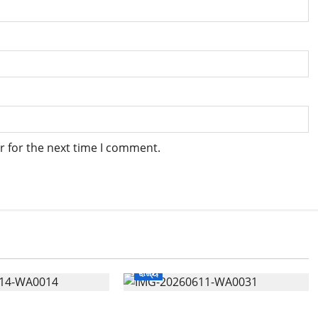
r for the next time I comment.
ରାଜ୍ୟ
ର୍ଦ୍ଧେନ୍ଦୁଙ୍କ ସହ
ପ୍ରଶଂସା ସାଉଁଟିଲା ସନ୍ତୁ ଆନ୍ନା