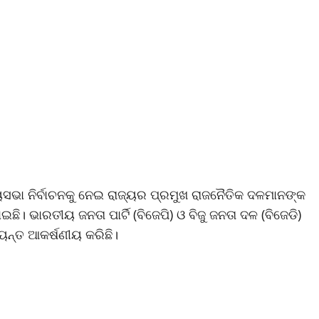
ଜ୍ୟସଭା ନିର୍ବାଚନକୁ ନେଇ ରାଜ୍ୟର ପ୍ରମୁଖ ରାଜନୈତିକ ଦଳମାନଙ୍କ
ଭାରତୀୟ ଜନତା ପାର୍ଟି (ବିଜେପି) ଓ ବିଜୁ ଜନତା ଦଳ (ବିଜେଡି)
୍ୟନ୍ତ ଆକର୍ଷଣୀୟ କରିଛି।