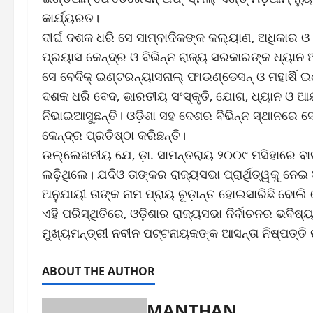
କାର୍ଯ୍ୟରତ।
ଦୀର୍ଘ ଦଶକ ଧରି ସେ ସାମ୍ବାଦିକଙ୍କ କଲ୍ୟାଣ, ଅଧିକାର ଓ 
ପ୍ରୟାସ କେନ୍ଦ୍ର ଓ ବିଭିନ୍ନ ରାଜ୍ୟ ସରକାରଙ୍କ ଧ୍ୟାନ 
ସେ ବେଦିକ୍ ଇଣ୍ଟରନ୍ୟାସନାଲ୍ ଫାଉଣ୍ଡେସନ୍ ଓ ମହାର୍ଷି ଇ
ଦଶକ ଧରି ବେଦ, ଭାରତୀୟ ସଂସ୍କୃତି, ଯୋଗ, ଧ୍ୟାନ ଓ ଆ
ନିଭାଇଆସୁଛନ୍ତି। ଓଡ଼ିଶା ସହ ଦେଶର ବିଭିନ୍ନ ସ୍ଥାନରେ ସେ 
କେନ୍ଦ୍ର ପ୍ରତିଷ୍ଠା କରିଛନ୍ତି।
ଉଲ୍ଲେଖନୀୟ ଯେ, ଡ଼ା. ସାମନ୍ତରାୟ ୨୦୦୯ ମସିହାରେ ବାଦଚଣ
ଲଢ଼ିଥିଲେ। ଯଦିଓ ତାଙ୍କର ରାଜ୍ୟସଭା ପ୍ରାର୍ଥିତ୍ୱକୁ ନ
ଅନୁଯାୟୀ ତାଙ୍କ ନାମ ପ୍ରାୟ ଚୂଡ଼ାନ୍ତ ହୋଇସାରିଛି ବୋଲି ଜ
ଏହି ପରିସ୍ଥିତିରେ, ଓଡ଼ିଶାର ରାଜ୍ୟସଭା ନିର୍ବାଚନର ଭବିଷ୍
ମୁଖ୍ୟମନ୍ତ୍ରୀ ନବୀନ ପଟ୍ଟନାୟକଙ୍କ ଆସନ୍ତା ନିଷ୍ପତ୍ତି 
ABOUT THE AUTHOR
MANTHAN