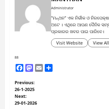
Administrator
"ମନ୍ଥନ" ଏକ ନିର୍ଭୀକ ଓ ନିରପେକ୍
ଅଟେ । ଏଥିରେ ଆପଣ ଦୈନିକ ସମ୍ବା
ପ୍ରକାରର ଖବର ପାଇ ପାରିବେ।
Visit Website
View Al
88
Facebook
Mastodon
Email
Share
P
Previous:
26-1-2025
o
Next:
s
29-01-2026