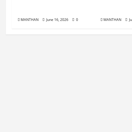
ଅନୁଭବଙ୍କ ସହ “ଛକି ଶୂନ” ଟିମ୍ ମିଶି
‘ଡାଏରୀ’ ଟିମର
ଫିଲ୍ମ ଦେଖିଲେ ଦର୍ଶକ
ପ୍ରୀମୀୟର୍ ଶୋ 
MANTHAN
June 16, 2026
0
MANTHAN
Ju