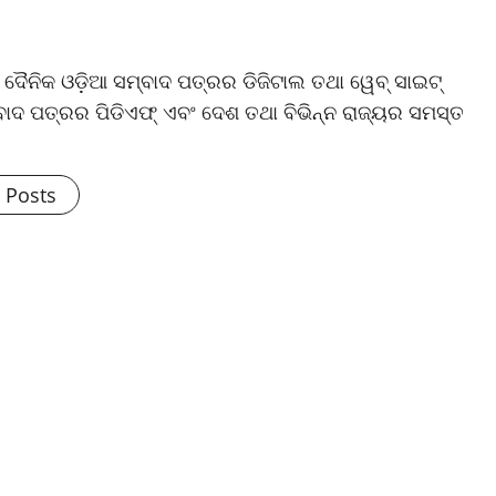
ଷ ଦୈନିକ ଓଡ଼ିଆ ସମ୍ବାଦ ପତ୍ରର ଡିଜିଟାଲ ତଥା ୱେବ୍ ସାଇଟ୍
ଦ ପତ୍ରର ପିଡିଏଫ୍ ଏବଂ ଦେଶ ତଥା ବିଭିନ୍ନ ରାଜ୍ୟର ସମସ୍ତ
l Posts