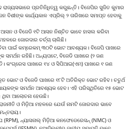
ଦ ରାଜ୍ୟସଭାରେ ପ୍ରତିନିଧିତ୍ୱ କରୁଛନ୍ତି। ବିଜେପିର ସୁଜିତ କୁମାର
୍ଜନ ବିଶୀଙ୍କ କାର୍ଯ୍ୟକାଳ ଏପ୍ରିଲ୍ ୨ ତାରିଖରେ ସମାପ୍ତ ହେବାକୁ
ି ଆସନ ଓ ବିଜେଡି ୧ଟି ଆସନ ନିଶ୍ଚିତ ଭାବେ ହାସଲ କରିବା
ମହଳରେ ଜୋରଦାର ଚର୍ଚ୍ଚା ଚାଲିଛି।
ୁ ଜିତିବା ପାଇଁ କମ୍ରେକମ୍ ୩୦ଟି ଭୋଟ ଆବଶ୍ୟକ। ବିଜେପି ପାଖରେ
କ ସମର୍ଥନ ରହିଛି। ଅନ୍ୟପଟେ, ବିଜେଡି ପାଖରେ (୨ ଜଣ
୍ତି। କଂଗ୍ରେସ ପାଖରେ ୧୪ ଓ ସିପିଆଇ(ଏମ) ପାଖରେ ୧ ଜଣ
କ୍ତ ଭୋଟ ଓ ବିଜେଡି ପାଖରେ ୧୮ଟି ଅତିରିକ୍ତ ଭୋଟ ରହିବ। ଚତୁର୍ଥ
ବିଧାୟକଙ୍କ ସମର୍ଥନ ଆବଶ୍ୟକ ହେବ। ଏହି ପରିସ୍ଥିତିରେ ୧୫ ଭୋଟ
େ ଥିବା ଆଲୋଚନା ହେଉଛି।
 ରାଜନୀତି ଓ ମିଡ଼ିଆ ମହଳରେ ଯେଉଁ ନାମଟି ଜୋରଦାର ଭାବେ
ସାମନ୍ତରାୟ।
ସଂଘ (RPM), ନ୍ୟାସନାଲ୍ ମିଡ଼ିଆ କନଫେଡେରେସନ୍ (NMC) ଓ
ୟୁଜପେପର୍ସ (IFSMN), ନୂଆଦିଲ୍ଲୀର ଜାତୀୟ ସଭାପତି ଭାବେ