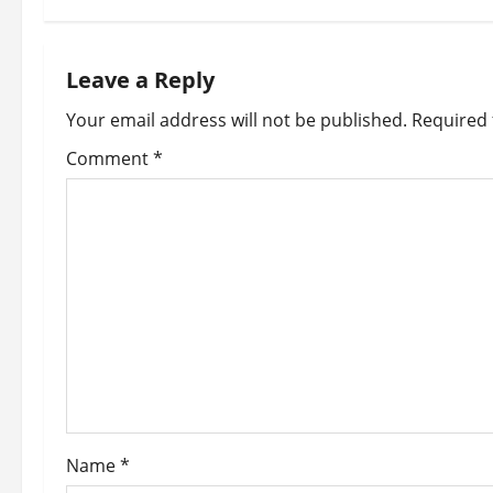
t
n
Leave a Reply
a
Your email address will not be published.
Required 
v
Comment
*
i
g
a
t
i
o
Name
*
n