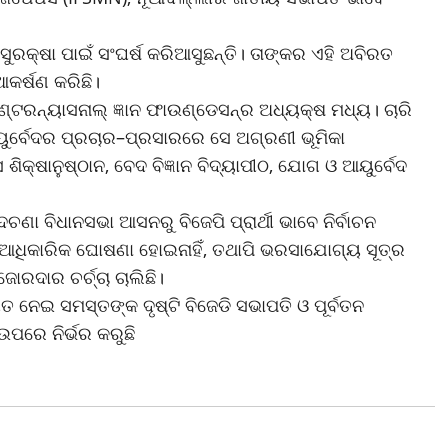
ସୁରକ୍ଷା ପାଇଁ ସଂଘର୍ଷ କରିଆସୁଛନ୍ତି। ତାଙ୍କର ଏହି ଅବିରତ
ଆକର୍ଷଣ କରିଛି।
ଣ୍ଟରନ୍ୟାସନାଲ୍ ଜ୍ଞାନ ଫାଉଣ୍ଡେସନ୍ର ଅଧ୍ୟକ୍ଷ ମଧ୍ୟ। ଚାରି
ୟୁର୍ବେଦର ପ୍ରଚାର–ପ୍ରସାରରେ ସେ ଅଗ୍ରଣୀ ଭୂମିକା
ଶିକ୍ଷାନୁଷ୍ଠାନ, ବେଦ ବିଜ୍ଞାନ ବିଦ୍ୟାପୀଠ, ଯୋଗ ଓ ଆୟୁର୍ବେଦ
ା ବିଧାନସଭା ଆସନରୁ ବିଜେପି ପ୍ରାର୍ଥୀ ଭାବେ ନିର୍ବାଚନ
େଇ ଆଧିକାରିକ ଘୋଷଣା ହୋଇନାହିଁ, ତଥାପି ଭରସାଯୋଗ୍ୟ ସୂତ୍ର
ୋରଦାର ଚର୍ଚ୍ଚା ଚାଲିଛି।
ୟତ ନେଇ ସମସ୍ତଙ୍କ ଦୃଷ୍ଟି ବିଜେଡି ସଭାପତି ଓ ପୂର୍ବତନ
ଉପରେ ନିର୍ଭର କରୁଛି