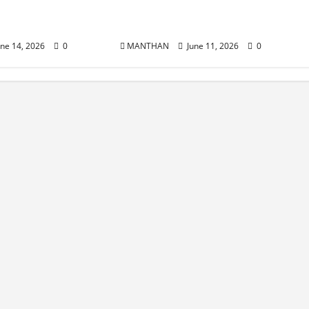
 ସ୍ପେଶିଆଲ
ସୋସିଆଲ ୱାର୍କର୍ଶ ଗ୍ରୁପର ରକ୍ତଦାନ
ପ୍ରଦର୍ଶିତ
ଶିବିର
ne 14, 2026
0
MANTHAN
June 11, 2026
0