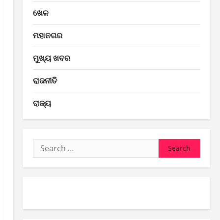
ଖେଳ
ମହାନଗର
ମୁଖ୍ୟ ଖବର
ରାଜନୀତି
ରାଜ୍ୟ
Search
for: