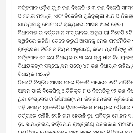
ବର୍ତ୍ତମାନ ଓଡ଼ିଶାରୁ ୭ ଜଣ ବିଜେଡି ଓ ୩ ଜଣ ବିଜେପି ସାଂସ
ଓ ମମତା ମହାନ୍ତ, ଏବଂ ବିଜେଡିର ମୁଜିବୁଲ୍ଲା ଖାନ ଓ ନିରଞ
ଯାଉଥିବାରୁ ମୋଟ ୪ଟି ରାଜ୍ୟସଭା ଆସନ ଖାଲି ହେବ।
ବିଧାନସଭାର ବର୍ତ୍ତମାନ ସଂଖ୍ୟାବଳୀ ଅନୁଯାୟୀ ବିଜେପି ୨ଟ
ସ୍ଥିତିରେ ରହିଛି। ତେବେ ଚତୁର୍ଥ ଆସନକୁ ନେଇ ରାଜନୈତିକ 
ରାଜ୍ୟସଭା ନିର୍ବାଚନ ନିୟମ ଅନୁଯାୟୀ, ଜଣେ ପ୍ରାର୍ଥୀଙ୍କ
ବର୍ତ୍ତମାନ ୭୯ ଜଣ ବିଧାୟକ ଓ ୩ ଜଣ ସ୍ୱାଧୀନ ବିଧାୟକଙ୍
ବିଧାୟକଙ୍କ ସସ୍ପେନ୍ସନ ପରେ) ୪୮ ଜଣ ବିଧାୟକ ରହିଛନ
ବିଧାୟକ ଅଛନ୍ତି।
ତିନୋଟି ନିଶ୍ଚିତ ଆସନ ପରେ ବିଜେପି ପାଖରେ ୨୨ଟି ଅତିରି
ଆସନ ପାଇଁ ବିଜେପିକୁ ଅତିରିକ୍ତ ୮ ଓ ବିଜେଡିକୁ ୧୨ ଜଣ 
ଥିବା କଂଗ୍ରେସ ଓ ସିପିଆଇ(ଏମ) ‘କିଙ୍ଗମେକର’ ଭୂମିକାର
ଏହି ସମସ୍ତ ରାଜନୈତିକ ହିସାବ–ନିକାସ ମଧ୍ୟରେ ଓଡ଼ିଶାର
ଚର୍ଚ୍ଚାରେ ରହିଛି, ସେହି ନାମ ହେଉଛି ଡ଼ା. ପବିତ୍ର ମୋହନ 
ଡ଼ା. ସାମନ୍ତରାୟ ବର୍ତ୍ତମାନ ରାଷ୍ଟ୍ରୀୟ ପତ୍ରକାର ମହା
ଇଣ୍ଡିଆନ୍ ଫେଡେରେସନ୍ ଅଫ୍ ସ୍ମଲ୍ ଏଣ୍ଡ୍ ମିଡ଼ିଆମ୍ ନ୍