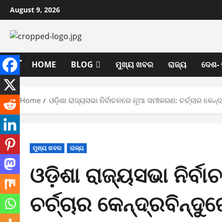
Skip
August 9, 2026
to
content
HOME
BLOG
ମୁଖ୍ୟ ଖବର
ରାଜ୍ୟ
ଦେଶ- 
Home
ଓଡ଼ିଶା ରାଜ୍ୟସଭା ନିର୍ବାଚନରେ ନୂଆ ସମୀକରଣ: ଚର୍ଚ୍ଚାର କେନ୍ଦ
ମୁଖ୍ୟ ଖବର
ରାଜ୍ୟ
ଓଡ଼ିଶା ରାଜ୍ୟସଭା ନିର୍
ଚର୍ଚ୍ଚାର କେନ୍ଦ୍ରବିନ୍ଦ