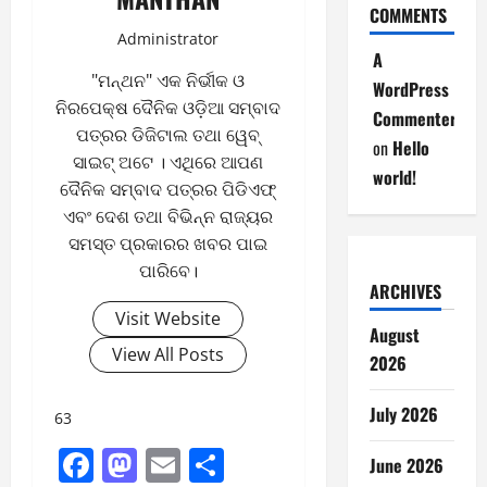
COMMENTS
Administrator
A
"ମନ୍ଥନ" ଏକ ନିର୍ଭୀକ ଓ
WordPress
ନିରପେକ୍ଷ ଦୈନିକ ଓଡ଼ିଆ ସମ୍ବାଦ
Commenter
ପତ୍ରର ଡିଜିଟାଲ ତଥା ୱେବ୍
on
Hello
ସାଇଟ୍ ଅଟେ । ଏଥିରେ ଆପଣ
world!
ଦୈନିକ ସମ୍ବାଦ ପତ୍ରର ପିଡିଏଫ୍
ଏବଂ ଦେଶ ତଥା ବିଭିନ୍ନ ରାଜ୍ୟର
ସମସ୍ତ ପ୍ରକାରର ଖବର ପାଇ
ପାରିବେ।
ARCHIVES
Visit Website
August
View All Posts
2026
July 2026
63
Facebook
Mastodon
Email
Share
June 2026