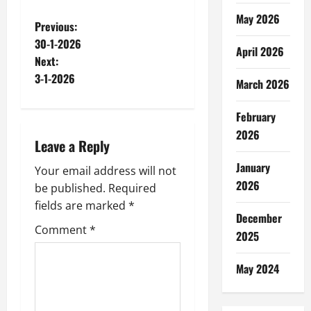
May 2026
P
Previous:
30-1-2026
April 2026
o
Next:
3-1-2026
s
March 2026
t
February
2026
n
Leave a Reply
January
a
Your email address will not
2026
be published.
Required
v
fields are marked
*
December
i
Comment
*
2025
g
May 2024
a