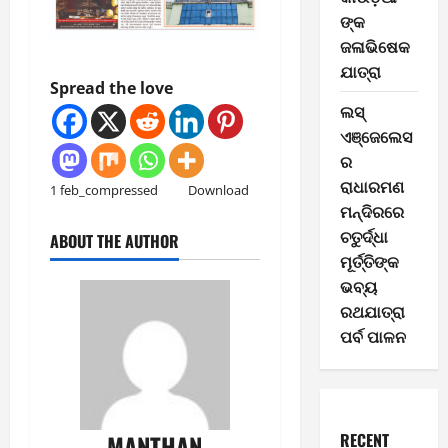
ଙ୍କ
ଜଳାଭିଷେକ
ଯାତ୍ରା
Spread the love
ଲସ୍
ଏଞ୍ଜେଲେସ
ର
ରାଧାରମଣ
1 feb_compressed
Download
ମନ୍ଦିରରେ
ଚତୁର୍ଦ୍ଧା
ABOUT THE AUTHOR
ମୂର୍ତ୍ତିଙ୍କ
ଭବ୍ୟ
ରଥଯାତ୍ରା
ପର୍ବ ପାଳନ
RECENT
MANTHAN