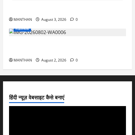
3-8-2026
MANTHAN
August 3, 2026
0
ମହାନଗର
ଶ୍ରାବଣ ମାସର ପ୍ରଥମ ସୋମବାରରେ କାଉଡ଼ିଆଙ୍କ
ଜଳାଭିଷେକ ଯାତ୍ରା
MANTHAN
August 2, 2026
0
हिंदी न्यूज़ वेबसाइट कैसे बनाएं