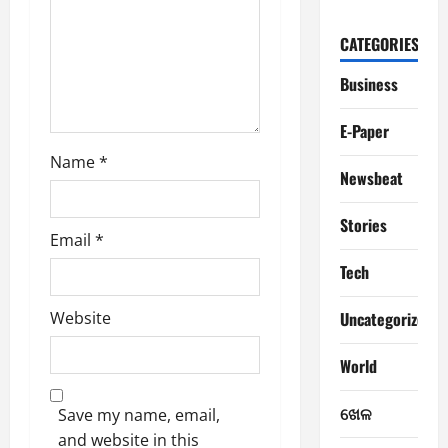
t
CATEGORIES
i
Business
o
E-Paper
n
Name
*
Newsbeat
Stories
Email
*
Tech
Uncategorized
Website
World
ଖେଳ
Save my name, email,
and website in this