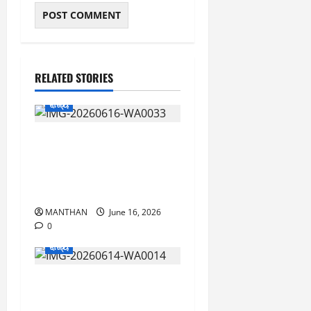
RELATED STORIES
ରାଜ୍ୟ
ବ୍ରହ୍ମପୁରରେ ସୁପରଷ୍ଟାର
ଅନୁଭବଙ୍କ ସହ “ଛକି ଶୂନ”
ଟିମ୍ ମିଶି ଫିଲ୍ମ ଦେଖିଲେ
ଦର୍ଶକ
MANTHAN
June 16, 2026
0
ରାଜ୍ୟ
ବ୍ରହ୍ମପୁରରେ ଅର୍ଦ୍ଧେନ୍ଦୁଙ୍କ
ସହ ‘ଡାଏରୀ’ ଟିମର