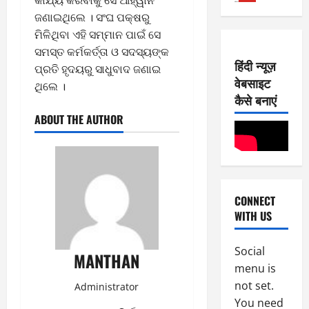
2
8,
ଜଣାଇଥିଲେ । ସଂଘ ପକ୍ଷରୁ
0
E-Paper
2026
ମିଳିଥିବା ଏହି ସମ୍ମାନ ପାଇଁ ସେ
6
2
0
-
ସମସ୍ତ କର୍ମକର୍ତ୍ତା ଓ ସଦସ୍ୟଙ୍କ
6
हिंदी न्यूज़
8
ପ୍ରତି ହୃଦୟରୁ ସାଧୁବାଦ ଜଣାଇ
वेबसाइट
-
3
ଥିଲେ ।
August
2
कैसे बनाएं
7,
0
E-Paper
2026
ABOUT THE AUTHOR
5
2
0
-
6
8
-
4
August
2
6,
CONNECT
0
E-Paper
2026
WITH US
4
2
0
-
6
8
Social
MANTHAN
-
5
August
menu is
2
5,
not set.
Administrator
0
2026
You need
2