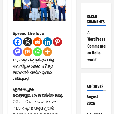
RECENT
COMMENTS
A
Spread the love
WordPress
Commenter
on
Hello
world!
• ରାଜସ୍ବ ମନ୍ତ୍ରୀଙ୍କ ଠାରୁ
ସମ୍ବର୍ଦ୍ଧିତ ହେଲେ ବରିଷ୍ଠ
ଆଇନଜୀବି ସଞ୍ଜିତ କୁମାର
ପାଣିଗ୍ରାହୀ
ARCHIVES
ଭୁବନେଶ୍ୱର/
ବ୍ରହ୍ମପୁର,୧୭/୫(ଅଭିଜିତ କର):
August
ନିଖିଳ ଓଡ଼ିଶା ଆଇନଜୀବୀ ସଂଘ
2026
(ଏ.ଓ.ଏଲ୍.ଏ) ପକ୍ଷରୁ ଆଜି