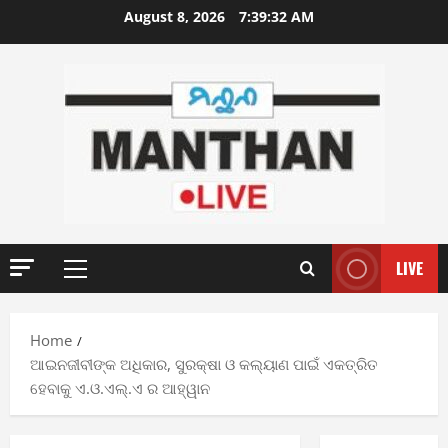
Skip
August 8, 2026
7:39:33 AM
to
content
LIVE
Primary
Menu
Home
ଆଇନଜୀବୀଙ୍କ ଅଧିକାର, ସୁରକ୍ଷା ଓ କଲ୍ୟାଣ ପାଇଁ ଏକତ୍ରିତ
ହେବାକୁ ଏ.ଓ.ଏଲ୍.ଏ ର ଆହ୍ୱାନ