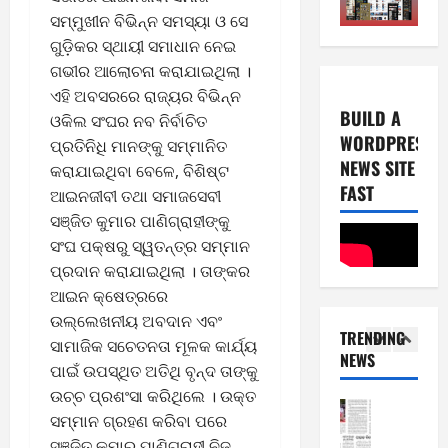
0
E-Paper
ସମ୍ମୁଖୀନ ବିଭିନ୍ନ ସମସ୍ୟା ଓ ସେ
2026
8
2
ଗୁଡ଼ିକର ସ୍ଥାୟୀ ସମାଧାନ ନେଇ
0
-
6
ଗଭୀର ଆଲୋଚନା କରାଯାଇଥିଲା ।
8
ଏହି ଅବସରରେ ରାଜ୍ୟର ବିଭିନ୍ନ
-
1
August
BUILD A
ଓକିଲ ସଂଘର ନବ ନିର୍ବାଚିତ
2
4,
WORDPRESS
ପ୍ରତିନିଧି ମାନଙ୍କୁ ସମ୍ମାନିତ
0
E-Paper
2026
NEWS SITE
7
2
କରାଯାଇଥିବା ବେଳେ, ବିଶିଷ୍ଟ
0
-
FAST
6
ଆଇନଜୀବୀ ତଥା ସମାଜସେବୀ
8
ସଞ୍ଜିତ କୁମାର ପାଣିଗ୍ରାହୀଙ୍କୁ
-
2
August
ସଂଘ ପକ୍ଷରୁ ସ୍ୱତନ୍ତ୍ର ସମ୍ମାନ
2
8,
ପ୍ରଦାନ କରାଯାଇଥିଲା । ତାଙ୍କର
0
E-Paper
2026
ଆଇନ କ୍ଷେତ୍ରରେ
6
2
0
-
ଉଲ୍ଲେଖନୀୟ ଅବଦାନ ଏବଂ
6
TRENDING
8
ସାମାଜିକ ସଚେତନତା ମୂଳକ କାର୍ଯ୍ୟ
NEWS
-
3
ପାଇଁ ଉପସ୍ଥିତ ଅତିଥି ବୃନ୍ଦ ତାଙ୍କୁ
August
2
7,
ଉଚ୍ଚ ପ୍ରଶଂସା କରିଥିଲେ । ଉକ୍ତ
0
E-Paper
2026
ସମ୍ମାନ ଗ୍ରହଣ କରିବା ପରେ
5
2
ସଞ୍ଜିତ କୁମାର ପାଣିଗ୍ରାହୀ ନିଜ
0