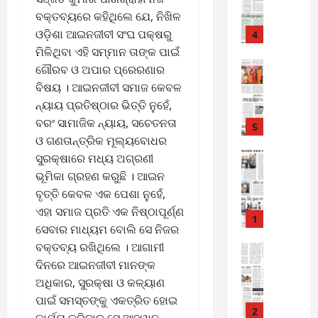
-
6
ବକ୍ତବ୍ୟରେ କହିଥିଲେ ଯେ, ନିଖିଳ
8
-
ଓଡ଼ିଶା ଆଇନଜୀବୀ ସଂଘ ପକ୍ଷରୁ
4
August
2
ମିଳିଥିବା ଏହି ସମ୍ମାନ ତାଙ୍କ ପାଇଁ
6,
0
E-Paper
2026
ଗୌରବ ଓ ଅପାର ପ୍ରେରଣାର
4
2
ବିଷୟ । ଆଇନଜୀବୀ ସମାଜ କେବଳ
0
-
6
ନ୍ୟାୟ ପ୍ରତିଷ୍ଠାର ଭିତ୍ତି ନୁହେଁ,
8
ବରଂ ସାମାଜିକ ନ୍ୟାୟ, ସଚେତନତା
-
5
August
ଓ ଗଣତାନ୍ତ୍ରିକ ମୂଲ୍ୟବୋଧର
2
5,
0
E-Paper
ସୁରକ୍ଷାରେ ମଧ୍ୟ ଅଗ୍ରଣୀ
2026
8
2
ଭୂମିକା ଗ୍ରହଣ କରୁଛି । ଆଇନ
0
-
6
ବୃତ୍ତି କେବଳ ଏକ ପେଶା ନୁହେଁ,
8
ଏହା ସମାଜ ପ୍ରତି ଏକ ନିଷ୍ଠାପୂର୍ଣ୍ଣ
-
1
August
ସେବାର ମାଧ୍ୟମ ବୋଲି ସେ ନିଜର
2
4,
ବକ୍ତବ୍ୟ ରଖିଥିଲେ । ଆଗାମୀ
0
E-Paper
2026
7
2
ଦିନରେ ଆଇନଜୀବୀ ମାନଙ୍କ
0
-
6
ଅଧିକାର, ସୁରକ୍ଷା ଓ କଳ୍ୟାଣ
8
ପାଇଁ ସମସ୍ତଙ୍କୁ ଏକତ୍ରିତ ହୋଇ
-
2
August
କାର୍ଯ୍ୟ କରିବାକୁ ସେ ଆହ୍ୱାନ