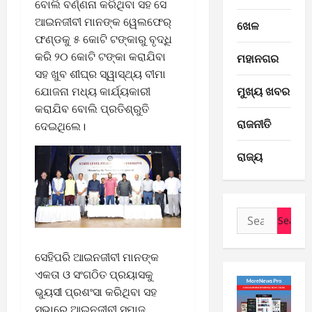
ବୋଲି ବର୍ଣ୍ଣନା କରିଥିବା ସହ ସେ
8
ଆଇନଜୀବୀ ମାନଙ୍କ ୱେଲଫେର୍
-
ଖେଳ
2
2
ଫଣ୍ଡକୁ ୫ କୋଟି ଟଙ୍କାରୁ ବୃଦ୍ଧି
0
E-Paper
କରି ୨୦ କୋଟି ଟଙ୍କା କରାଯିବା
ମହାନଗର
6
2
ସହ ଖୁବ ଶୀଘ୍ର ସ୍ୱାସ୍ଥ୍ୟ ବୀମା
-
6
ମୁଖ୍ୟ ଖବର
ଯୋଜନା ମଧ୍ୟ କାର୍ଯ୍ୟକାରୀ
8
କରାଯିବ ବୋଲି ପ୍ରତିଶ୍ରୁତି
-
3
August
ରାଜନୀତି
ଦେଇଥିଲେ।
2
7,
0
E-Paper
2026
ରାଜ୍ୟ
5
2
0
-
6
8
-
4
August
Search
2
6,
for:
0
E-Paper
2026
4
2
ସେହିପରି ଆଇନଜୀବୀ ମାନଙ୍କ
0
-
6
ଏକତା ଓ ସଂଗଠିତ ପ୍ରୟାସକୁ
8
ଭୁୟସୀ ପ୍ରଶଂସା କରିଥିବା ସହ
-
5
August
ସଭାରେ ଆଇନଜୀବୀ ସମାଜ
2
5,