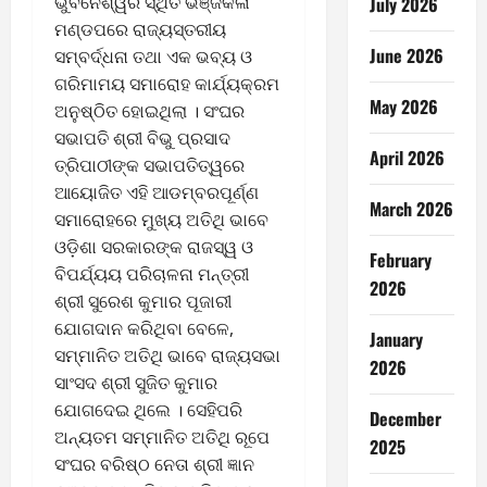
ଭୁବନେଶ୍ୱର ସ୍ଥିତ ଭଞ୍ଜକଳା
July 2026
ମଣ୍ଡପରେ ରାଜ୍ୟସ୍ତରୀୟ
June 2026
ସମ୍ବର୍ଦ୍ଧନା ତଥା ଏକ ଭବ୍ୟ ଓ
ଗରିମାମୟ ସମାରୋହ କାର୍ଯ୍ୟକ୍ରମ
May 2026
ଅନୁଷ୍ଠିତ ହୋଇଥିଲା । ସଂଘର
ସଭାପତି ଶ୍ରୀ ବିଭୁ ପ୍ରସାଦ
April 2026
ତ୍ରିପାଠୀଙ୍କ ସଭାପତିତ୍ୱରେ
ଆୟୋଜିତ ଏହି ଆଡମ୍ବରପୂର୍ଣ୍ଣ
March 2026
ସମାରୋହରେ ମୁଖ୍ୟ ଅତିଥି ଭାବେ
ଓଡ଼ିଶା ସରକାରଙ୍କ ରାଜସ୍ୱ ଓ
February
ବିପର୍ଯ୍ୟୟ ପରିଚାଳନା ମନ୍ତ୍ରୀ
2026
ଶ୍ରୀ ସୁରେଶ କୁମାର ପୂଜାରୀ
ଯୋଗଦାନ କରିଥିବା ବେଳେ,
January
ସମ୍ମାନିତ ଅତିଥି ଭାବେ ରାଜ୍ୟସଭା
2026
ସାଂସଦ ଶ୍ରୀ ସୁଜିତ କୁମାର
ଯୋଗଦେଇ ଥିଲେ । ସେହିପରି
December
ଅନ୍ୟତମ ସମ୍ମାନିତ ଅତିଥି ରୂପେ
2025
ସଂଘର ବରିଷ୍ଠ ନେତା ଶ୍ରୀ ଜ୍ଞାନ