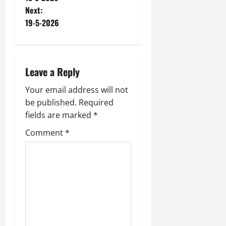
o
Next:
19-5-2026
s
t
n
Leave a Reply
a
Your email address will not
be published.
Required
v
fields are marked
*
i
Comment
*
g
a
t
i