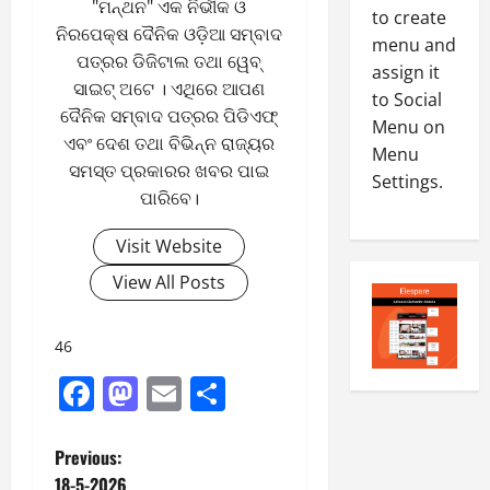
"ମନ୍ଥନ" ଏକ ନିର୍ଭୀକ ଓ
0
to create
6
ନିରପେକ୍ଷ ଦୈନିକ ଓଡ଼ିଆ ସମ୍ବାଦ
menu and
ପତ୍ରର ଡିଜିଟାଲ ତଥା ୱେବ୍
assign it
August
ସାଇଟ୍ ଅଟେ । ଏଥିରେ ଆପଣ
4,
to Social
ଦୈନିକ ସମ୍ବାଦ ପତ୍ରର ପିଡିଏଫ୍
2026
Menu on
ଏବଂ ଦେଶ ତଥା ବିଭିନ୍ନ ରାଜ୍ୟର
Menu
0
ସମସ୍ତ ପ୍ରକାରର ଖବର ପାଇ
Settings.
ପାରିବେ।
Visit Website
View All Posts
46
Facebook
Mastodon
Email
Share
P
Previous:
18-5-2026