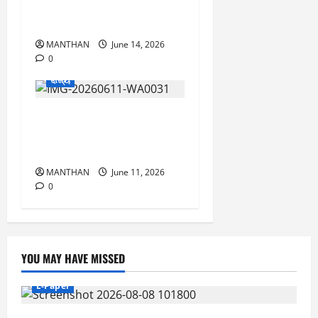
ସ୍ପେଶିଆଲ ପ୍ରୀମୀୟର୍ ଶୋ
ପ୍ରଦର୍ଶିତ
MANTHAN
June 14, 2026
0
ରାଜ୍ୟ
ପ୍ରଶଂସା ସାଉଁଟିଲା ସନ୍ତୁ
ଆନ୍ନା ସୋସିଆଲ ୱାର୍କର୍ଶ
ଗ୍ରୁପର ରକ୍ତଦାନ ଶିବିର
MANTHAN
June 11, 2026
0
YOU MAY HAVE MISSED
E-Paper