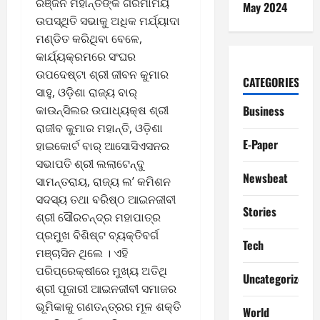
ରଞ୍ଜନ ମହାନ୍ତିଙ୍କ ଗରିମାମୟ
May 2024
ଉପସ୍ଥିତି ସଭାକୁ ଅଧିକ ମର୍ଯ୍ୟାଦା
ମଣ୍ଡିତ କରିଥିବା ବେଳେ,
କାର୍ଯ୍ୟକ୍ରମରେ ସଂଘର
ଉପଦେଷ୍ଟା ଶ୍ରୀ ଜୀବନ କୁମାର
CATEGORIES
ସାହୁ, ଓଡ଼ିଶା ରାଜ୍ୟ ବାର୍
Business
କାଉନ୍ସିଲର ଉପାଧ୍ୟକ୍ଷ ଶ୍ରୀ
ରାଜୀବ କୁମାର ମହାନ୍ତି, ଓଡ଼ିଶା
E-Paper
ହାଇକୋର୍ଟ ବାର୍ ଆସୋସିଏସନର
ସଭାପତି ଶ୍ରୀ ଲଲାଟେନ୍ଦୁ
Newsbeat
ସାମନ୍ତରାୟ, ରାଜ୍ୟ ଲ’ କମିଶନ
ସଦସ୍ୟ ତଥା ବରିଷ୍ଠ ଆଇନଜୀବୀ
Stories
ଶ୍ରୀ ସୌରଚନ୍ଦ୍ର ମହାପାତ୍ର
ପ୍ରମୁଖ ବିଶିଷ୍ଟ ବ୍ୟକ୍ତିବର୍ଗ
Tech
ମଞ୍ଚାସିନ ଥିଲେ । ଏହି
ପରିପ୍ରେକ୍ଷୀରେ ମୁଖ୍ୟ ଅତିଥି
Uncategorized
E-Paper
ଶ୍ରୀ ପୂଜାରୀ ଆଇନଜୀବୀ ସମାଜର
7
ଭୂମିକାକୁ ଗଣତନ୍ତ୍ରର ମୂଳ ଶକ୍ତି
World
-