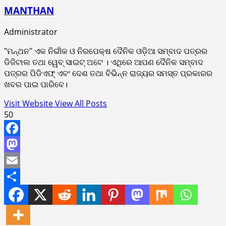
MANTHAN
Administrator
"ମନ୍ଥନ" ଏକ ନିର୍ଭୀକ ଓ ନିରପେକ୍ଷ ଦୈନିକ ଓଡ଼ିଆ ସମ୍ବାଦ ପତ୍ରର
ଡିଜିଟାଲ ତଥା ୱେବ୍ ସାଇଟ୍ ଅଟେ । ଏଥିରେ ଆପଣ ଦୈନିକ ସମ୍ବାଦ
ପତ୍ରର ପିଡିଏଫ୍ ଏବଂ ଦେଶ ତଥା ବିଭିନ୍ନ ରାଜ୍ୟର ସମସ୍ତ ପ୍ରକାରର
ଖବର ପାଇ ପାରିବେ।
Visit Website
View All Posts
50
Facebook
Mastodon
Email
Share