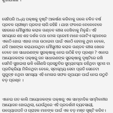
ସେହିପରି ଅନ୍ୟ ପକ୍ଷକୁ ଦୃଷ୍ଟି ଆକର୍ଷଣ କରିବାକୁ ଗଲେ ଚଳିତ ବର୍ଷ
ପ୍ରବଳ ଗ୍ରୀଷ୍ମ ପ୍ରବାହ ଲାଗି ରହିଛି । ଯାହା ଫଳରେ ବେଳେବେଳେ
ସହରରେ ମୌସୁମୀର କରାଳ ତାଣ୍ଡବ ଲୀଳା ଦେଖିବାକୁ ମିଳୁଛି। ଏହି
ସମୟରେ ଶହ ଶହ ଦର୍ଶକ ତଥା ମେଳା ପ୍ରେମୀ ମାନେ ଗୋଟିଏ ସ୍ଥାନରେ
ଏକାଠି ହୋଇ ଏହାର ମଜା ଉଠାଇବା ପାଇଁ ଏକାଠି ହେବାକୁ ଥିବା ବେଳେ,
ଯଦି ଆଶଙ୍କା କରାଯାଉଥିବା ମୌସୁମୀର କରାଳ ତାଣ୍ଡବ ଲୀଳା ଖେଳେ
ତେବେ ଜନ ସାଧାରଣଙ୍କ ସୁରକ୍ଷାକୁ ନେଇ ଉଠିଛି ବଡ଼ ପ୍ରଶ୍ନ ? ଏନେଇ
ଆୟୋଜକଙ୍କ ପକ୍ଷରୁ ଜନ ସାଧାରଣଙ୍କ ସୁରକ୍ଷାକୁ ଦୃଷ୍ଟିରେ ରଖି
ସେମିତି ସୁହାଇଲା ଭଳି କୌଣସି ପ୍ରସ୍ତୁତିର ସୁବ୍ୟବସ୍ଥା ରହିଥିବା ସୂଚନା ବା
ପ୍ରତିକ୍ରିୟା ମିଳିନଥିବା ବେଳେ, ସ୍ବାସ୍ଥ୍ୟ ସେବା ପ୍ରତି ସେତେଟା
ଗୁରୁତ୍ଵ ନଥିବା ସମସ୍ୟା ଏହି ମେଳାର ସଫଳ ରୂପାୟନ ପାଇଁ ନେଇ ଉଠୁଚି
ବଡ଼ ପ୍ରଶ୍ନ ।
ଏନେଇ ଗତ କାଲି ଆୟୋଜକଙ୍କ ପକ୍ଷରୁ ଏକ ସାମ୍ବାଦିକ ସମ୍ମିଳନୀର
ଆୟୋଜନ ହୋଇଥିଲା, ଯେଉଁଥିରେ ଏହି ପ୍ରଦର୍ଶନୀ ବ୍ୟବସାୟୀ,
ଉଦ୍ୟୋଗପତି ଓ ଗ୍ରାହକ ମାନଙ୍କ ପାଇଁ ଏକ ବଡ଼ ମଞ୍ଚ ସୃଷ୍ଟି କରିବ।