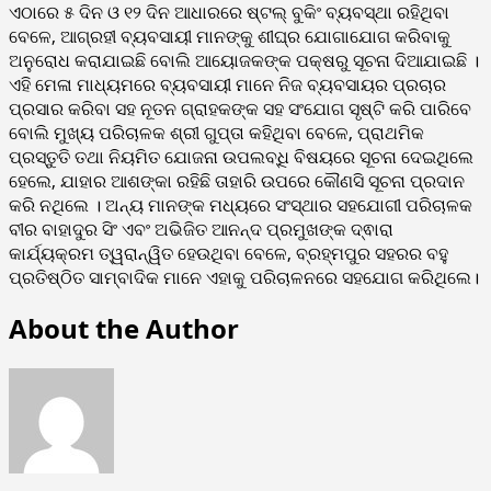
ଏଠାରେ ୫ ଦିନ ଓ ୧୨ ଦିନ ଆଧାରରେ ଷ୍ଟଲ୍ ବୁକିଂ ବ୍ୟବସ୍ଥା ରହିଥିବା
ବେଳେ, ଆଗ୍ରହୀ ବ୍ୟବସାୟୀ ମାନଙ୍କୁ ଶୀଘ୍ର ଯୋଗାଯୋଗ କରିବାକୁ
ଅନୁରୋଧ କରାଯାଇଛି ବୋଲି ଆୟୋଜକଙ୍କ ପକ୍ଷରୁ ସୂଚନା ଦିଆଯାଇଛି ।
ଏହି ମେଳା ମାଧ୍ୟମରେ ବ୍ୟବସାୟୀ ମାନେ ନିଜ ବ୍ୟବସାୟର ପ୍ରଚାର
ପ୍ରସାର କରିବା ସହ ନୂତନ ଗ୍ରାହକଙ୍କ ସହ ସଂଯୋଗ ସୃଷ୍ଟି କରି ପାରିବେ
ବୋଲି ମୁଖ୍ୟ ପରିଚାଳକ ଶ୍ରୀ ଗୁପ୍ତା କହିଥିବା ବେଳେ, ପ୍ରାଥମିକ
ପ୍ରସ୍ତୁତି ତଥା ନିୟମିତ ଯୋଜନା ଉପଲବ୍ଧି ବିଷୟରେ ସୂଚନା ଦେଇଥିଲେ
ହେଲେ, ଯାହାର ଆଶଙ୍କା ରହିଛି ତାହାରି ଉପରେ କୌଣସି ସୂଚନା ପ୍ରଦାନ
କରି ନଥିଲେ । ଅନ୍ୟ ମାନଙ୍କ ମଧ୍ୟରେ ସଂସ୍ଥାର ସହଯୋଗୀ ପରିଚାଳକ
ବୀର ବାହାଦୁର ସିଂ ଏବଂ ଅଭିଜିତ ଆନନ୍ଦ ପ୍ରମୁଖଙ୍କ ଦ୍ଵାରା
କାର୍ଯ୍ୟକ୍ରମ ତ୍ୱରାନ୍ୱିତ ହେଉଥିବା ବେଳେ, ବ୍ରହ୍ମପୁର ସହରର ବହୁ
ପ୍ରତିଷ୍ଠିତ ସାମ୍ବାଦିକ ମାନେ ଏହାକୁ ପରିଚାଳନରେ ସହଯୋଗ କରିଥିଲେ।
About the Author