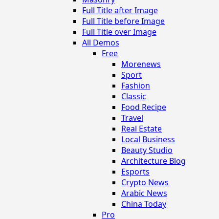
Full Title after Image
Full Title before Image
Full Title over Image
All Demos
Free
Morenews
Sport
Fashion
Classic
Food Recipe
Travel
Real Estate
Local Business
Beauty Studio
Architecture Blog
Esports
Crypto News
Arabic News
China Today
Pro