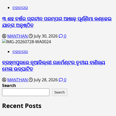
ମହାନଗର
୩ ଶହ ବର୍ଷର ପ୍ରାଚୀନ ପରମ୍ପରା ଆଷାଢ଼ ପୂର୍ଣ୍ଣିମା କଣ୍ଢେଇ
ଯାତ୍ରା ଅନୁଷ୍ଠିତ
MANTHAN
July 30, 2026
0
ମହାନଗର
ବ୍ରହ୍ମପୁରରେ ନୂଆଦିଲ୍ଲୀ ଗାର୍ମେଣ୍ଟର ତୃତୀୟ ବାଣିଜ୍ୟ
ମେଳା ଉଦ୍ଘାଟିତ
MANTHAN
July 28, 2026
0
Search
Search
Recent Posts