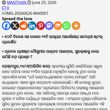
MANTHAN
June 25, 2026
0
Spread the love
• ୧୦ଟି ବିଦେଶ ସହ ଦେଶର ୨୨ଟି ରାଜ୍ୟର ଆକର୍ଷଣୀୟ ସାମଗ୍ରୀ ଷ୍ଟଲ୍
ପ୍ରଦର୍ଶିତ
• ପ୍ରବଳ ଗ୍ରୀଷ୍ମ ମୌସୁମୀର ତାଣ୍ଡବ ଆଶଙ୍କା, ସୁରକ୍ଷାକୁ ନେଇ
ଉଠିଛି ବଡ଼ ପ୍ରଶ୍ନ ?
ବ୍ରହ୍ମପୁର,୨୪/୬(ଅଭିଜିତ କର):
ସ୍ଥାନୀୟ ୟୁସିପି ଇଞ୍ଜିନିୟର ସ୍କୁଲ
ଖେଳ ପଡିଆ ଠାରେ ୧୨ଦିନ ବ୍ୟାପୀ ଅନୁଷ୍ଠିତ ହେବାକୁ ଥିବା ମେଗା
ପ୍ରଦର୍ଶନୀ ମେଳା “୪ର୍ଥ ଇଣ୍ଟରନ୍ୟାସନାଲ ଟ୍ରେଡ୍ ଫେୟର” ଆଜି
ସନ୍ଧ୍ୟାରେ ଏହାର ଶୁଭ ଉଦ୍ଘାଟନ ହୋଇଯାଇଛି। ଏହି ମେଳାକୁ ଗୁପ୍ତା
ଇଭେଣ୍ଟ ମ୍ୟାନେଜମେଣ୍ଟ ପ୍ରାଇଭେଟ୍ ଲିମିଟେଡ୍ ପକ୍ଷରୁ ଆୟୋଜନ
କରାଯାଉ ଥିବା ବେଳେ, ଏହା ଆଜିଠାରୁ ଆରମ୍ଭ ହୋଇ ଆସନ୍ତା ମାସ
ଜୁଲାଇ ୬ ତାରିଖ ପର୍ଯ୍ୟନ୍ତ ଆୟୋଜିତ ହେବ । ସଂସ୍ଥାର ମୁଖ୍ୟ ପରିଚାଳକ
ସୁଜିତ୍ କୁମାର ଗୁପ୍ତାଙ୍କ ପ୍ରତ୍ୟକ୍ଷ ତତ୍ତ୍ଵାବଧାନରେ ଆୟୋଜିତ ଏହି
ମେଳାର ଉଦ୍ଘାଟନ କାର୍ଯ୍ୟକ୍ରମରେ ମୁଖ୍ୟ ଅତିଥି ରୂପେ ଭାରତୀୟ ଜନତା