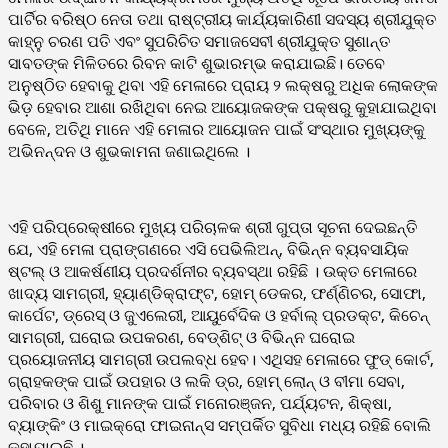
ପାର୍ଟିର ବରିଷ୍ଠ ନେତା ତଥା ରାଷ୍ଟ୍ରୀୟ କାର୍ଯ୍ୟକାରିଣୀ ସଦସ୍ୟ ଶ୍ରୀଯୁକ୍ତ
କାହ୍ନୁ ଚରଣ ପତି ଏବଂ ସୁପରିଚିତ ସମାଜସେବୀ ଶ୍ରୀଯୁକ୍ତ ସୁଶାନ୍ତ
ସାବତଙ୍କ ମିଳିତରେ ରିବନ କାଟି ଶୁଭାରମ୍ଭ କରାଯାଇଛି। ତେବେ
ଅନୁଷ୍ଠିତ ହେବାକୁ ଥିବା ଏହି ମେଳାରେ ପ୍ରାୟ ୨ ଲକ୍ଷରୁ ଅଧିକ ଲୋକଙ୍କ
ଭିଡ଼ ହେବାର ଆଶା ରଖିଥିବା ନେଇ ଆୟୋଜକଙ୍କ ପକ୍ଷରୁ କୁହାଯାଇଥିବା
ବେଳେ, ଅତିଥି ମାନେ ଏହି ମେଳାର ଆୟୋଜନ ପାଇଁ ସଂସ୍ଥାର ମୁଖ୍ୟଙ୍କୁ
ଅଭିନନ୍ଦନ ଓ ଶୁଭକାମନା ଜଣାଇଥିଲେ ।
ଏହି ପରିପ୍ରେକ୍ଷୀରେ ମୁଖ୍ୟ ପରିଚାଳକ ଶ୍ରୀ ଗୁପ୍ତା ସୂଚନା ଦେଇଛନ୍ତି
ଯେ, ଏହି ମେଳା ପ୍ରାଙ୍ଗଣରେ ଏସି ପେଭିଲିଅନ୍, ବିଭିନ୍ନ ବ୍ୟବସାୟିକ
ଷ୍ଟଲ୍ ଓ ଆକର୍ଷଣୀୟ ପ୍ରଦର୍ଶନୀର ବ୍ୟବସ୍ଥା ରହିଛି । ଉକ୍ତ ମେଳାରେ
ଖାଦ୍ୟ ସାମଗ୍ରୀ, ହ୍ୟାଣ୍ଡିକ୍ରାଫ୍ଟ, ହୋମ୍ ଡେକର, ଫର୍ଣ୍ଣିଚର, ସୋଫା,
କାର୍ପେଟ, ଡ୍ରେସ୍ ଓ ଜୁଏଲେରୀ, ଆୟୁର୍ବେଦିକ ଓ ହର୍ବାଲ୍ ପ୍ରଡକ୍ଟ, କିଚେନ୍
ସାମଗ୍ରୀ, ଘରୋଇ ଉପକରଣ, ବେଡ୍‌ଶିଟ୍ ଓ ବିଭିନ୍ନ ଘରୋଇ
ପ୍ରୟୋଜନୀୟ ସାମଗ୍ରୀ ଉପଲବ୍ଧ ହେବ। ଏଥିସହ ମେଳାରେ ଫୁଡ୍ କୋର୍ଟ,
ଗ୍ରାହକଙ୍କ ପାଇଁ ଉପହାର ଓ ଲକି ଡ୍ର, ହୋମ୍ ଲୋନ୍ ଓ ବୀମା ସେବା,
ପରିବାର ଓ ଶିଶୁ ମାନଙ୍କ ପାଇଁ ମନୋରଞ୍ଜନ, ପର୍ଯ୍ୟଟନ, ଶିକ୍ଷା,
ବ୍ୟାଙ୍କିଂ ଓ ମାଇକ୍ରୋ ଫାଇନାନ୍ସ ସମ୍ପର୍କିତ ସୁବିଧା ମଧ୍ୟ ରହିଛି ବୋଲି
କୁହାଯାଇଛି ।