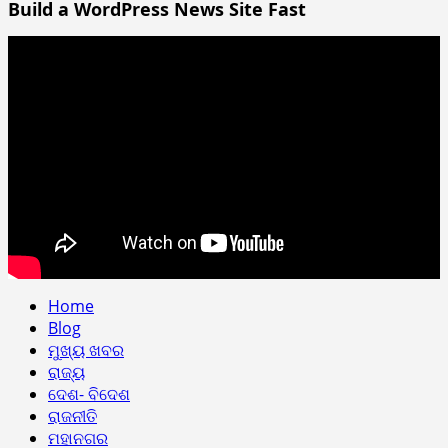
Build a WordPress News Site Fast
Home
Blog
ମୁଖ୍ୟ ଖବର
ରାଜ୍ୟ
ଦେଶ- ବିଦେଶ
ରାଜନୀତି
ମହାନଗର