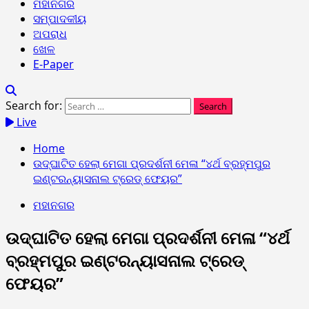
ମହାନଗର
ସମ୍ପାଦକୀୟ
ଅପରାଧ
ଖେଳ
E-Paper
Search for:
Live
Home
ଉଦ୍ଘାଟିତ ହେଲା ମେଗା ପ୍ରଦର୍ଶନୀ ମେଳା “୪ର୍ଥ ବ୍ରହ୍ମପୁର
ଇଣ୍ଟରନ୍ୟାସନାଲ ଟ୍ରେଡ୍ ଫେୟର”
ମହାନଗର
ଉଦ୍ଘାଟିତ ହେଲା ମେଗା ପ୍ରଦର୍ଶନୀ ମେଳା “୪ର୍ଥ
ବ୍ରହ୍ମପୁର ଇଣ୍ଟରନ୍ୟାସନାଲ ଟ୍ରେଡ୍
ଫେୟର”