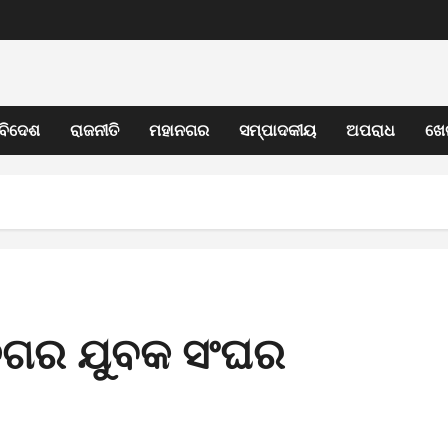
ବିଦେଶ
ରାଜନୀତି
ମହାନଗର
ସମ୍ପାଦକୀୟ
ଅପରାଧ
ଖେ
 ନଗର ଯୁବକ ସଂଘର