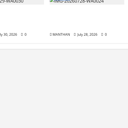
୍ରାଚୀନ ପରମ୍ପରା
ବ୍ରହ୍ମପୁରରେ ନୂଆଦିଲ୍ଲୀ
ମା କଣ୍ଢେଇ ଯାତ୍ରା
ଗାର୍ମେଣ୍ଟର ତୃତୀୟ ବାଣିଜ୍ୟ ମେଳା
ଉଦ୍ଘାଟିତ
ly 30, 2026
0
MANTHAN
July 28, 2026
0