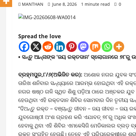
MANTHAN
June 8, 2026
1 minute read
0
Spread the love
• ସନ୍ତୁ ଆନ୍ନାଙ୍କ ‘ଜୟ ରକ୍ତଦାନ’ ସ୍ଲୋଗାନରେ ୭୮ରୁ ଉର୍
ବ୍ରହ୍ମପୁର,୮/୬(ଅଭିଜିତ କର):
ଅଶୋକ ନଗର ଯୁବକ ସଂଘ ଓ 
ତାରିଖ ଶନିବାର ସନ୍ଧ୍ୟାରେ ଆରମ୍ଭ ହୋଇଥିବା ଏହି ରକ୍ତ
ନଗର ଷଷ୍ଠ ଗଳି ସ୍ଥିତ ଶିଶୁ ପଡ଼ିଆ ଠାରେ ଅଞ୍ଚକର ଯୁ
ହେଉଥିବା ଏହି ରକ୍ତଦାନ ଶିବିର ସୋମବାର ଦିନ ତୃତୀୟ ସନ୍
“ଦିଅନ୍ତୁ ରକ୍ତ – ବଞ୍ଚାନ୍ତୁ ଜୀବନ – ଜୟ ଜୀବନ – ଜୟ ର
ଯୁବଗୋଷ୍ଠୀ ଅଂଶ ଗ୍ରହଣ କରି ଏଯାବତ୍ ୭୮ରୁ ଅଧିକ ସଂଖ୍ୟା
ହେବାକୁ ଥିବା ଏହି ଶିବିର ଏମକେସିଜି ମେଡିକାଲର ବ୍ଲଡ଼ 
ରକ୍ତ ସଂଗୃହିତ ହେଉଛି। ତେବେ ଏହି ପରିପ୍ରେକ୍ଷୀରେ ଶ୍ରୀ