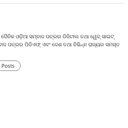
ଷ ଦୈନିକ ଓଡ଼ିଆ ସମ୍ବାଦ ପତ୍ରର ଡିଜିଟାଲ ତଥା ୱେବ୍ ସାଇଟ୍
ଦ ପତ୍ରର ପିଡିଏଫ୍ ଏବଂ ଦେଶ ତଥା ବିଭିନ୍ନ ରାଜ୍ୟର ସମସ୍ତ
l Posts