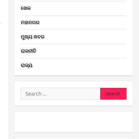
ଖେଳ
ମହାନଗର
ମୁଖ୍ୟ ଖବର
ରାଜନୀତି
ରାଜ୍ୟ
Search
for: