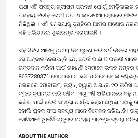
ଯଥା ଏହି ଅସହ୍ୟ ଗ୍ରୀଷ୍ମ ପ୍ରବାହ ଯୋଗୁଁ ମେଡ଼ିକାଲର 
ଅସହାୟ ନିରୀହ ରୋଗୀ ତଥା ଥାଲାସେମିଆ ରୋଗରେ ପୀଡିତ ମ
ମିଳିଥିଲା । ଏହି ସମସ୍ୟାକୁ ଦୃଷ୍ଟିରେ ଆମ୍ଭ ଅଶୋକ ନଗର ଯ
ଏହି ଅଭିଯାନର ଶୁଭାରମ୍ଭ କରାଯାଇଛି ।
ଏହି ଶିବିର ଆଜିକୁ ତୃତୀୟ ଦିନ ପୂରଣ କରି ୪ର୍ଥ ଦିନରେ ପହ
ସେ ଆହ୍ବାନ ଦେଇଛନ୍ତି ଯେ, ଯେଉଁ ଭାଇ ଓ ଭଉଣୀ ମାନେ 
ରକ୍ତଦାନ କରିବା ପାଇଁ ଚାହାନ୍ତି ସେମାନେ ଉକ୍ତ ନମ୍ବର
8637280871 ଯୋଗାଯୋଗ କରି ପାରିବେ ବୋଲି କହିଛନ୍ତି 
ନଗରରେ ମୋବାଇଲ୍ ଭ୍ୟାନ୍ ଦ୍ୱାରା ଆସନ୍ତା ୧୦ ତାରିଖ ପର୍ଯ
ବ୍ଲଡ କ୍ୟାମ୍ପ ଜାରି ରହିବ। ଏଣୁ ଏହି ଅଭିଯାନରେ ବହୁ 
କରିବା ପାଇଁ ଯେଉଁ ସଂଖ୍ୟା ଧାର୍ଯ୍ୟ କରାଯାଇଥିଲା ଏହାକୁ 
ବୋଲି ଯୁବକ ସଂଘ ସଦସ୍ୟ ମାନେ ନିବେଦନ କରିଛନ୍ତି। ଉକ
ସୋସିଆଲ ୱାର୍କର୍ସ ଗ୍ରୁପର ସଦସ୍ୟ ମାନଙ୍କ ଦ୍ଵାରା ପରିଚ
ABOUT THE AUTHOR