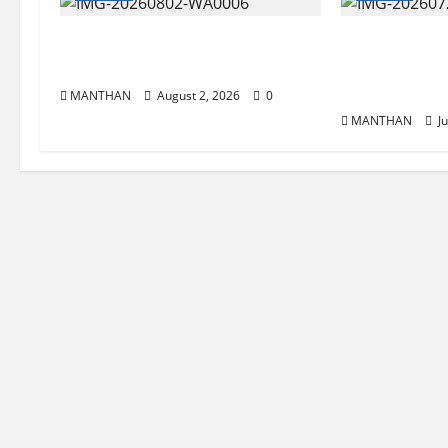
ଶ୍ରାବଣ ମାସର ପ୍ରଥମ ସୋମବାରରେ
୩ ଶହ ବର୍ଷର ପ
କାଉଡ଼ିଆଙ୍କ ଜଳାଭିଷେକ ଯାତ୍ରା
ଆଷାଢ଼ ପୂର୍ଣ୍ଣି
ଅନୁଷ୍ଠିତ
MANTHAN
August 2, 2026
0
MANTHAN
Ju