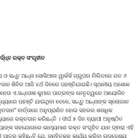
ଦ୍ଧ୍ବ ରକ୍ତ ସଂଗୃହୀତ
ସନ୍ତୁ ଆନ୍ନା ସୋସିଆଲ ୱାର୍କର୍ସ ଗ୍ରୁପର ମିଲିତରେ ଗତ ୬
ଦାନ ଶିବିର ଆଜି ୪ର୍ଥ ଦିନରେ ପହଞ୍ଚିଯାଇଛି। ସ୍ଥାନୀୟ ଅଶୋକ
ବ ନେତା ଏ.ସନ୍ତୋଷ କୁମାର ପାତ୍ରଙ୍କ ନେତୃତ୍ୱରେ ଆୟୋଜିତ
ଧ୍ୟାରେ ପହଞ୍ଚି ଯାଇଥିବା ବେଳେ, ସାନ୍ତୁ ଆନ୍ନାଙ୍କ ସ୍ଲୋଗାନ
କ୍ତଦାନ” ବାର୍ତ୍ତାରେ ଅନୁପ୍ରାଣିତ ହୋଇ ସହରର ଶତାଧିକ
ରେ ରକ୍ତଦାନ କରିଛନ୍ତି । ଦୀର୍ଘ ୫ ଦିନ ବ୍ୟାପୀ ଅନୁଷ୍ଠିତ
ବ୍ୟାଙ୍କ ସହଯୋଗରେ ଭାମ୍ୟମାଣ ରକ୍ତ ସଂଗୃହିତ ଯାନ ଦ୍ଵାରା ଏହି
 ପାତ୍ର କହିଛନ୍ତି ଯେ, ଜନହିତକର କାର୍ଯ୍ୟ କରିବା ଉଦ୍ଦେଶ୍ୟ