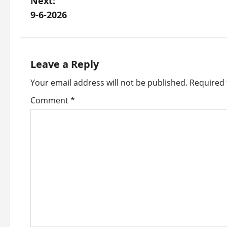
Next:
s
9-6-2026
t
n
Leave a Reply
a
Your email address will not be published.
Required 
v
Comment
*
i
g
a
t
i