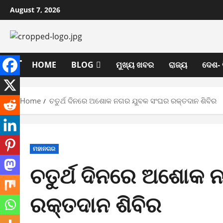
Skip
August 7, 2026
to
content
HOME
BLOG
ମୁଖ୍ୟ ଖବର
ରାଜ୍ୟ
ଦେଶ- 
Home
ଚତୁର୍ଥ ଦିନରେ ଅଶୋକ ନଗର ଯୁବକ ସଂଘର ରକ୍ତଦାନ ଶିବିର
ମହାନଗର
ଚତୁର୍ଥ ଦିନରେ ଅଶୋକ
ରକ୍ତଦାନ ଶିବିର