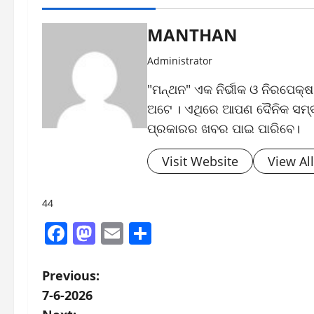
MANTHAN
Administrator
"ମନ୍ଥନ" ଏକ ନିର୍ଭୀକ ଓ ନିରପେକ୍
ଅଟେ । ଏଥିରେ ଆପଣ ଦୈନିକ ସମ୍ବା
ପ୍ରକାରର ଖବର ପାଇ ପାରିବେ।
Visit Website
View Al
44
Facebook
Mastodon
Email
Share
P
Previous:
7-6-2026
o