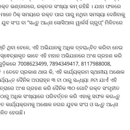
ରକ୍ତ ଭଣ୍ଡାରରେ, ରକ୍ତର ସଂଖ୍ୟା କମ୍ ରହିଛି । ଯାହା ଫଳରେ
ାନେ ଠିକ୍ ସମୟରେ ରକ୍ତ ପାଇ ପାରୁ ନଥିବା ସମସ୍ୟା ଦେଖିବାକୁ
ୁବ ସଂଘ ବା “ସନ୍ତୁ ଆନ୍ନା ସୋସିଆଲ ୱାର୍କର୍ସ ଗ୍ରୁପ୍” ମିଳିତରେ
ଞ୍ଚି ଥିବା ବେଳେ, ଏହି ଅଭିଯାନକୁ ଅଧିକ ତ୍ବରାନ୍ବିତ କରିବା ନେଇ
ସ୍ଵେଚ୍ଛାକୃତ ଭାବେ ଏହି ମହାନ ଅଭିଯାନରେ ଅଂଶ ଗ୍ରହଣ କରି
 ଗୁଡ଼ିକରେ 7008623499, 7894349417, 8117988008,
। ତେବେ ପ୍ରକାଶ ଥାଉ କି, ଏହି କାର୍ଯ୍ୟକ୍ରମ ସ୍ଥାନୀୟ ଅଶୋକ
୍ୟନ୍ତ ଦୈନିକ ଅପରାହ୍ନ ୩ ଟା ଠାରୁ ସନ୍ଧ୍ୟା ୬ଟା ଯାଏଁ ଏହି
ମାତ୍ରାରେ ଅଂଶ ଗ୍ରହଣ କରି ଦୈନିକ ୩୦ ଗୋଟି ରକ୍ତ ସଂଗୃହୀତ
ତାଠାରୁ ଅଧିକ ସଂଖ୍ୟାରେ ପରିବର୍ତ୍ତନ କରି ଏହାକୁ ସଫଳ କରନ୍ତୁ
୍ତ କାର୍ଯ୍ୟକ୍ରମକୁ ଅଶୋକ ନଗର ଯୁବକ ସଂଘ ଓ ସନ୍ତୁ ଆନ୍ନା
ାଳିତ ହେଉଛି।