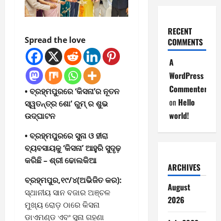
RECENT
Spread the love
COMMENTS
A
WordPress
Commenter
• ବ୍ରହ୍ମପୁରରେ ‘କିସନା’ର ନୂତନ
on
Hello
ସ୍ୱତନ୍ତ୍ର ଶୋ’ ରୁମ୍ ର ଶୁଭ
world!
ଉଦ୍ଘାଟନ
• ବ୍ରହ୍ମପୁରରେ ସୁନା ଓ ହୀରା
ବ୍ୟବସାୟକୁ ‘କିସନା’ ଆହୁରି ସୁଦୃଢ଼
କରିଛି – ଶ୍ରୀ ଢୋଲକିଆ
ARCHIVES
ବ୍ରହ୍ମପୁର,୧୯/୪(ଅଭିଜିତ କର):
August
ସ୍ଥାନୀୟ ସାନ ବଜାର ଅଞ୍ଚଳ
2026
ମୁଖ୍ୟ ରୋଡ଼ ଠାରେ କିସନା
ଡାଏମଣ୍ଡ ଏବଂ ସୁନା ଗହଣା