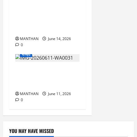
ବ୍ରହ୍ମପୁରରେ ଅର୍ଦ୍ଧେନ୍ଦୁଙ୍କ
ସହ ‘ଡାଏରୀ’ ଟିମର
ସ୍ପେଶିଆଲ ପ୍ରୀମୀୟର୍ ଶୋ
ପ୍ରଦର୍ଶିତ
MANTHAN
June 14, 2026
0
ରାଜ୍ୟ
ପ୍ରଶଂସା ସାଉଁଟିଲା ସନ୍ତୁ
ଆନ୍ନା ସୋସିଆଲ ୱାର୍କର୍ଶ
ଗ୍ରୁପର ରକ୍ତଦାନ ଶିବିର
MANTHAN
June 11, 2026
0
YOU MAY HAVE MISSED