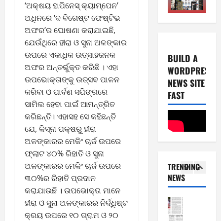
‘ଅକ୍ଷୟ ହାପିନେସ୍ କ୍ୟାମ୍ପେନ’
0
E-Paper
2026
ଅଧିନରେ ‘ଦ ବିଗେଷ୍ଟ ଫେଷ୍ଟିଭ
3
2
0
-
ଅଫର’ର ଘୋଷଣା କରାଯାଇଛି,
6
8
ଯେଉଁଥିରେ ହୀରା ଓ ସୁନା ଅଳଙ୍କାର
-
5
ଉପରେ ଏକାଧିକ ଉତ୍ସାହଜନକ
August
BUILD A
2
4,
ଅଫର ଅନ୍ତର୍ଭୁକ୍ତ କରିଛି । ଏହା
WORDPRESS
0
E-Paper
2026
ଉପଭୋକ୍ତାଙ୍କୁ ଉତ୍ସବ ପାଳନ
NEWS SITE
7
2
କରିବା ଓ ପାର୍ବଣ ସପିଙ୍ଗରେ
0
-
FAST
6
ସାମିଲ ହେବା ପାଇଁ ଆମନ୍ତ୍ରିତ
8
-
କରିଛନ୍ତି। ଏହାସହ ସେ କହିଛନ୍ତି
1
August
2
ଯେ, କିସ୍‌ନା ପକ୍ଷରୁ ହୀରା
3,
0
E-Paper
2026
ଅଳଙ୍କାରର ମେକିଂ ଚାର୍ଜ ଉପରେ
6
2
ଫ୍ଲାଟ ୪୦% ରିହାତି ଓ ସୁନା
0
-
6
ଅଳଙ୍କାରର ମେକିଂ ଚାର୍ଜ ଉପରେ
TRENDING
8
NEWS
୩୦%ର ରିହାତି ପ୍ରଦାନ
-
2
August
କରାଯାଉଛି । ଉପଭୋକ୍ତା ମାନେ
2
7,
0
E-Paper
ହୀରା ଓ ସୁନା ଅଳଙ୍କାରର ନିର୍ଦ୍ଧିଷ୍ଟ
2026
5
2
କ୍ରୟ ଉପରେ ୧୦ ଗ୍ରାମ ଓ ୨୦
0