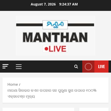
Skip
August 7, 2026
9:24:38 AM
to
content
LIVE
Primary
Menu
Home
ମାଗଣା ସିଲଭର କଏନ ଉପହାର ସହ ପୁରୁଣା ସୁନା ଉପରେ ୧୦୦%
ଏକ୍ସଚେଞ୍ଜ ମୂଲ୍ୟ