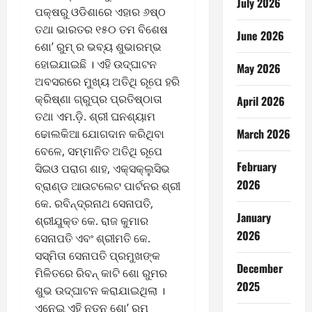
July 2026
ପକ୍ଷରୁ ଓଡିଶାରେ ଏହାର ୬ଷ୍ଠ
ତଥା ଭାରତର ୧୫୦ ତମ ବିଶେଷ
June 2026
ଶୋ’ ରୁମ୍ ର ଭବ୍ୟ ଶୁଭାରମ୍ଭ
ହୋଇଯାଇଛି । ଏହି ଉଦ୍ଘାଟନ
May 2026
ଅବସରରେ ମୁଖ୍ୟ ଅତିଥି ରୂପେ ହରି
କ୍ରିଷ୍ଣା ଗ୍ରୁପ୍‌ର ପ୍ରତିଷ୍ଠାତା
April 2026
ତଥା ଏମ.ଡ଼ି. ଶ୍ରୀ ଘନଶ୍ୟାମ
March 2026
ଢୋଲକିଆ ଯୋଗଦାନ କରିଥିବା
ବେଳେ, ସମ୍ମାନିତ ଅତିଥି ରୂପେ
February
ସିଇଓ ପରାଗ ଶାହ, ଏକ୍ସକ୍ଲୁସିଭ
2026
ବ୍ରାଣ୍ଡ ଆଉଟଲେଟ ପାର୍ଟନର ଶ୍ରୀ
କେ. ରବିନ୍ଦ୍ରନାଥ ସେନାପତି,
January
ଶ୍ରୀଯୁକ୍ତ କେ. ରାଜ କୁମାର
2026
ସେନାପତି ଏବଂ ଶ୍ରୀମତି କେ.
ସସ୍ମିତା ସେନାପତି ପ୍ରମୁଖଙ୍କ
December
ମିଳିତରେ ରିବନ୍ କାଟି ଶୋ ରୁମର
2025
ଶୁଭ ଉଦ୍ଘାଟନ କରାଯାଇଥିଲା ।
ଏନେଇ ଏହି ନୂତନ ଶୋ’ ରୁମ୍