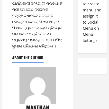
0
କାର୍ଯ୍ୟକାରୀ ସହଯୋଗୀ ପ୍ରବନ୍ଧକ
to create
-
6
8
ଶ୍ରୀ ଯୋଗେଶ ଜସନିଙ୍କ
menu and
-
ତତ୍ତ୍ଵାବଧାନରେ ପରିଚାଳିତ
5
assign it
August
2
4,
ହୋଇଥିବା ବେଳେ, ସି.ଏସ.ଆର୍ ଓ
to Social
0
2026
ପି.ଆର୍ ନ୍ୟାସନାଲ ହେଡ ପ୍ରିୟେଶ
Menu on
2
ଗମୋଟ ଏବଂ ପୂର୍ବ ଭାରତର
Menu
0
6
ବ୍ୟବସାୟ ପ୍ରବନ୍ଧକ ଶ୍ରୀ ଅମିତ୍
Settings.
କୁମାର ପରିଚାଳନା କରିଥିଲେ ।
August
3,
ABOUT THE AUTHOR
2026
0
MANTHAN