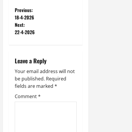
P
Previous:
18-4-2026
o
Next:
22-4-2026
s
t
n
Leave a Reply
a
Your email address will not
be published.
Required
v
fields are marked
*
i
Comment
*
g
a