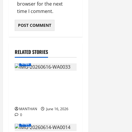
browser for the next
time I comment.
RELATED STORIES
ରାଜ୍ୟ
ବ୍ରହ୍ମପୁରରେ ସୁପରଷ୍ଟାର
ଅନୁଭବଙ୍କ ସହ “ଛକି ଶୂନ”
ଟିମ୍ ମିଶି ଫିଲ୍ମ ଦେଖିଲେ
ଦର୍ଶକ
MANTHAN
June 16, 2026
0
ରାଜ୍ୟ