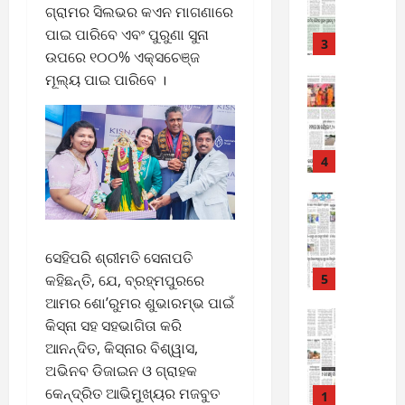
-
6
ଗ୍ରାମର ସିଲଭର କଏନ ମାଗଣାରେ
8
ପାଇ ପାରିବେ ଏବଂ ପୁରୁଣା ସୁନା
-
3
August
ଉପରେ ୧୦୦% ଏକ୍ସଚେଞ୍ଜ
2
6,
ମୂଲ୍ୟ ପାଇ ପାରିବେ ।
0
E-Paper
2026
4
2
0
-
6
8
-
4
August
2
5,
0
E-Paper
2026
3
2
0
-
6
8
ସେହିପରି ଶ୍ରୀମତି ସେନାପତି
-
କହିଛନ୍ତି, ଯେ, ବ୍ରହ୍ମପୁରରେ
5
August
2
4,
ଆମର ଶୋ’ରୁମର ଶୁଭାରମ୍ଭ ପାଇଁ
0
E-Paper
2026
କିସ୍‌ନା ସହ ସହଭାଗିତା କରି
7
2
ଆନନ୍ଦିତ, କିସ୍‌ନାର ବିଶ୍ୱାସ,
0
-
6
ଅଭିନବ ଡିଜାଇନ ଓ ଗ୍ରାହକ
8
କେନ୍ଦ୍ରିତ ଆଭିମୁଖ୍ୟର ମଜବୁତ
-
1
August