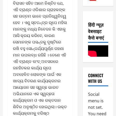
2
ବିରାସତ ସହିତ ଆମେ ନିଶ୍ଚିତ ଯେ,
3,
0
E-Paper
2026
ଏହି ବ୍ରାଣ୍ଡ ଓଡିଶାର ଗ୍ରାହକଙ୍କ
6
2
ସହ ଉତ୍ତମ ଭାବେ ପ୍ରତିଧ୍ୱନିତ୍ୱ
0
-
6
ହେବ । ଏଣୁ ସ୍ବତନ୍ତ୍ର ରୂପେ ମହିଳା
हिंदी न्यूज़
8
ମାନଙ୍କୁ ମଧ୍ୟ ନିବେଦନ କି ଏହାକୁ
वेबसाइट
-
2
August
ଆସି କ୍ରୟ କରିବେ, କାରଣ
2
कैसे बनाएं
7,
ସେମାନଙ୍କ ପସନ୍ଦକୁ ଦୃଷ୍ଟିରେ
0
E-Paper
2026
5
2
ରଖି ବହୁ ସୋନ୍ଦର୍ଯ୍ୟପୂର୍ଣ୍ଣ ଗହଣା
0
-
6
ମାନ ଉପଲବ୍ଧ ରହିଛି । ତେଣେ ଏହି
8
ଏହି ବ୍ରାଣ୍ଡ ଲଂଚ୍ ଅବସରରେ
-
3
August
ଜନହିତକର କାର୍ଯ୍ୟ ରୂପେ
2
6,
ଅବହେଳିତ ଲୋକଙ୍କ ପାଇଁ ଏକ
CONNECT
0
E-Paper
2026
WITH US
ଖାଦ୍ୟ ବିତରଣ କାର୍ଯ୍ୟକ୍ରମର
4
2
0
-
6
ଆୟୋଜନ ସହ ସ୍ୱଚ୍ଛ ଭାରତ
8
ଅଭିଯାନରେ ଏକ ସ୍ୱଚ୍ଛତା
Social
-
4
August
କାର୍ଯ୍ୟକ୍ରମ ଓ ଏକ ରକ୍ତଦାନ
menu is
2
5,
ଶିବିର ଅନୁଷ୍ଠିତ ହୋଇଥିଲା। ଉକ୍ତ
not set.
0
E-Paper
2026
କାର୍ଯ୍ୟକ୍ରମକୁ ବରିଷ୍ଠ
You need
3
2