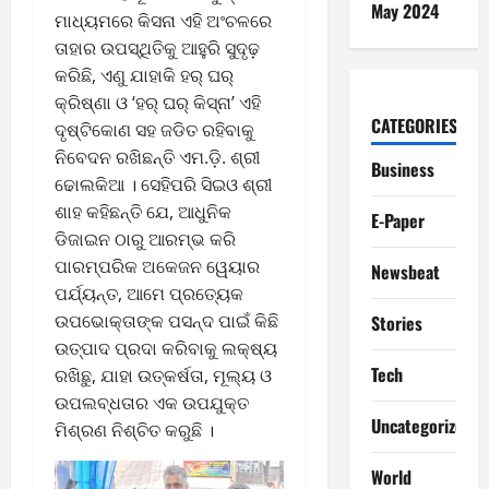
May 2024
ମାଧ୍ୟମରେ କିସନା ଏହି ଅଂଚଳରେ
ତାହାର ଉପସ୍ଥିତିକୁ ଆହୁରି ସୁଦୃଢ଼
କରିଛି, ଏଣୁ ଯାହାକି ହର୍ ଘର୍
କ୍ରିଷ୍ଣା ଓ ‘ହର୍ ଘର୍ କିସ୍‌ନା’ ଏହି
CATEGORIES
ଦୃଷ୍ଟିକୋଣ ସହ ଜଡିତ ରହିବାକୁ
ନିବେଦନ ରଖିଛନ୍ତି ଏମ.ଡ଼ି. ଶ୍ରୀ
Business
ଢୋଲକିଆ । ସେହିପରି ସିଇଓ ଶ୍ରୀ
ଶାହ କହିଛନ୍ତି ଯେ, ଆଧୁନିକ
E-Paper
ଡିଜାଇନ ଠାରୁ ଆରମ୍ଭ କରି
ପାରମ୍ପରିକ ଅକେଜନ ୱେୟାର
Newsbeat
ପର୍ଯ୍ୟନ୍ତ, ଆମେ ପ୍ରତ୍ୟେକ
ଉପଭୋକ୍ତାଙ୍କ ପସନ୍ଦ ପାଇଁ କିଛି
Stories
ଉତ୍ପାଦ ପ୍ରଦା କରିବାକୁ ଲକ୍ଷ୍ୟ
Tech
ରଖିଛୁ, ଯାହା ଉତ୍କର୍ଷତା, ମୂଲ୍ୟ ଓ
ଉପଲବ୍ଧତାର ଏକ ଉପଯୁକ୍ତ
Uncategorized
ମିଶ୍ରଣ ନିଶ୍ଚିତ କରୁଛି ।
World