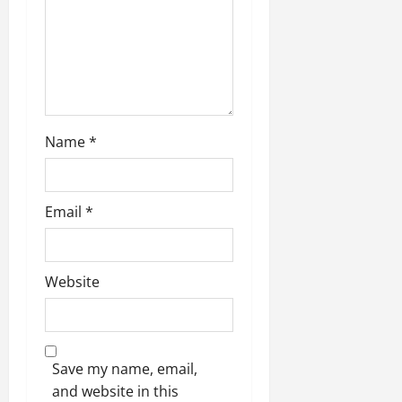
t
i
o
n
Name
*
Email
*
Website
Save my name, email,
and website in this