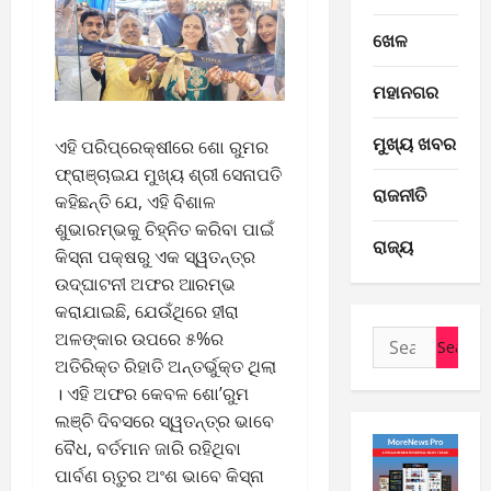
ଖେଳ
E-Paper
ମହାନଗର
6
-
ମୁଖ୍ୟ ଖବର
ଏହି ପରିପ୍ରେକ୍ଷୀରେ ଶୋ ରୁମର
8
ଫ୍ରାଞ୍ଚାଇଯ ମୁଖ୍ୟ ଶ୍ରୀ ସେନାପତି
-
2
ରାଜନୀତି
କହିଛନ୍ତି ଯେ, ଏହି ବିଶାଳ
2
0
E-Paper
ଶୁଭାରମ୍ଭକୁ ଚିହ୍ନିତ କରିବା ପାଇଁ
ରାଜ୍ୟ
5
2
କିସ୍‌ନା ପକ୍ଷରୁ ଏକ ସ୍ୱତନ୍ତ୍ର
-
6
ଉଦ୍‌ଘାଟନୀ ଅଫର ଆରମ୍ଭ
8
କରାଯାଇଛି, ଯେଉଁଥିରେ ହୀରା
-
3
August
Search
ଅଳଙ୍କାର ଉପରେ ୫%ର
2
6,
for:
ଅତିରିକ୍ତ ରିହାତି ଅନ୍ତର୍ଭୁକ୍ତ ଥିଲା
0
E-Paper
2026
4
2
। ଏହି ଅଫର କେବଳ ଶୋ’ରୁମ
0
-
6
ଲଞ୍ଚି ଦିବସରେ ସ୍ୱତନ୍ତ୍ର ଭାବେ
8
ବୈଧ, ବର୍ତମାନ ଜାରି ରହିଥିବା
-
4
August
ପାର୍ବଣ ଋତୁର ଅଂଶ ଭାବେ କିସ୍‌ନା
2
5,