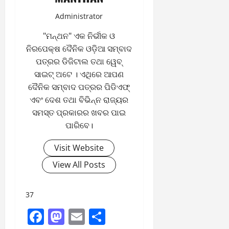
Administrator
"ମନ୍ଥନ" ଏକ ନିର୍ଭୀକ ଓ
ନିରପେକ୍ଷ ଦୈନିକ ଓଡ଼ିଆ ସମ୍ବାଦ
ପତ୍ରର ଡିଜିଟାଲ ତଥା ୱେବ୍
ସାଇଟ୍ ଅଟେ । ଏଥିରେ ଆପଣ
ଦୈନିକ ସମ୍ବାଦ ପତ୍ରର ପିଡିଏଫ୍
ଏବଂ ଦେଶ ତଥା ବିଭିନ୍ନ ରାଜ୍ୟର
ସମସ୍ତ ପ୍ରକାରର ଖବର ପାଇ
ପାରିବେ।
Visit Website
View All Posts
37
Facebook
Mastodon
Email
Share