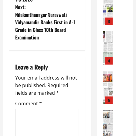
-
6
o
Next:
8
-
Nilakanthanagar Saraswati
3
s
August
2
Vidyamandir Ranks First in A-1
7,
0
E-Paper
2026
t
Grade in Class 10th Board
5
2
Examination
0
-
6
n
8
-
a
4
August
2
6,
Leave a Reply
0
v
E-Paper
2026
4
2
Your email address will not
0
-
i
6
be published.
Required
8
g
fields are marked
*
-
5
August
2
5,
Comment
*
a
0
E-Paper
2026
8
2
t
0
-
6
8
i
-
1
August