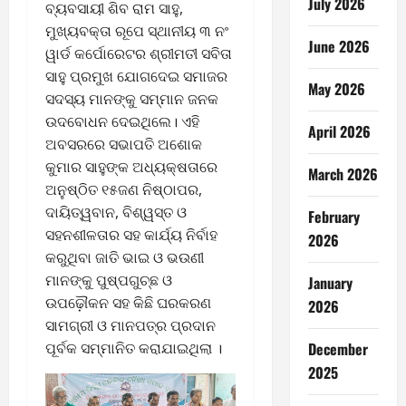
July 2026
ବ୍ୟବସାୟୀ ଶିବ ରାମ ସାହୁ,
ମୁଖ୍ୟବକ୍ତା ରୂପେ ସ୍ଥାନୀୟ ୩ ନଂ
June 2026
ୱାର୍ଡ କର୍ପୋରେଟର ଶ୍ରୀମତୀ ସବିତା
ସାହୁ ପ୍ରମୁଖ ଯୋଗଦେଇ ସମାଜର
May 2026
ସଦସ୍ୟ ମାନଙ୍କୁ ସମ୍ମାନ ଜନକ
ଉଦବୋଧନ ଦେଇଥିଲେ। ଏହି
April 2026
ଅବସରରେ ସଭାପତି ଅଶୋକ
କୁମାର ସାହୁଙ୍କ ଅଧ୍ୟକ୍ଷତାରେ
March 2026
ଅନୁଷ୍ଠିତ ୧୫ଜଣ ନିଷ୍ଠାପର,
ଦାୟିତ୍ୱବାନ, ବିଶ୍ୱସ୍ତ ଓ
February
ସହନଶୀଳତାର ସହ କାର୍ଯ୍ୟ ନିର୍ବାହ
2026
କରୁଥିବା ଜାତି ଭାଇ ଓ ଭଉଣୀ
ମାନଙ୍କୁ ପୁଷ୍ପଗୁଚ୍ଛ ଓ
January
ଉପଢ଼ୌକନ ସହ କିଛି ଘରକରଣ
2026
ସାମଗ୍ରୀ ଓ ମାନପତ୍ର ପ୍ରଦାନ
ପୂର୍ବକ ସମ୍ମାନିତ କରାଯାଇଥିଲା ।
December
2025