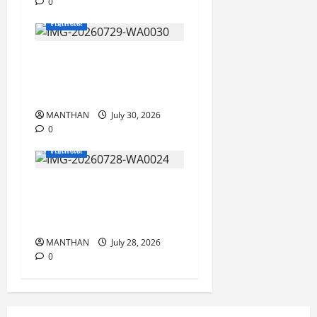
0
ମହାନଗର
୩ ଶହ ବର୍ଷର ପ୍ରାଚୀନ
ପରମ୍ପରା ଆଷାଢ଼ ପୂର୍ଣ୍ଣିମା
କଣ୍ଢେଇ ଯାତ୍ରା ଅନୁଷ୍ଠିତ
MANTHAN
July 30, 2026
0
ମହାନଗର
ବ୍ରହ୍ମପୁରରେ ନୂଆଦିଲ୍ଲୀ
ଗାର୍ମେଣ୍ଟର ତୃତୀୟ ବାଣିଜ୍ୟ
ମେଳା ଉଦ୍ଘାଟିତ
MANTHAN
July 28, 2026
0