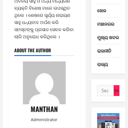
ଅବିନୟ ସାହୁ ଓ ଅନ୍ୟ ମାନ୍ୟଗଣ
ବ୍ୟକ୍ତି ବିଶେଷ ମାନେ ଉପସ୍ଥିତ
ଖେଳ
ଥିଲେ । ଶେଷରେ ସୂର୍ଯ୍ୟ ନାରାୟଣ
E-Paper
ସାହୁ ଧନ୍ୟବାଦ ଅର୍ପଣ କରି
ମହାନଗର
7
ସମସ୍ତଙ୍କୁ ପ୍ରସାଦ ସେବନ କରିବା
-
ଲାଗି ଅନୁରୋଧ କରିଥିଲେ ।
ମୁଖ୍ୟ ଖବର
8
-
2
ABOUT THE AUTHOR
ରାଜନୀତି
2
0
E-Paper
ରାଜ୍ୟ
6
2
-
6
8
-
3
August
Search
2
7,
for:
0
E-Paper
2026
5
2
MANTHAN
0
-
6
8
Administrator
-
4
August
2
6,