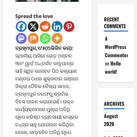
Spread the love
RECENT
COMMENTS
A
WordPress
ବ୍ରହ୍ମପୁର,୧/୫(ଅଭିଜିତ କର):
Commenter
ସ୍ଥାନୀୟ ଆସିକା ରୋଡ଼ ଅଞ୍ଚଳ
on
Hello
୩ନଂ ୱାର୍ଡ ଅନ୍ତର୍ଗତ କାଳୁପାତ୍ର
ସାହି ସ୍ଥିତ ଭାଗବତ ପିଠ କଲ୍ୟାଣ
world!
ମଣ୍ଡପ ଠାରେ ଶୁକ୍ରବାର ଗଞ୍ଜାମ
ଜିଲ୍ଲା ତୈଳିକ ବୈଶ୍ୟ ସମାଜ,
ବ୍ରହ୍ମପୁର ତରଫରୁ ଶ୍ରମିକ
ଦିବସ ପାଳନ କରାଯାଇଛି। ଉକ୍ତ
ARCHIVES
କାର୍ଯ୍ୟକ୍ରମରେ ମୁଖ୍ୟ ଅତିଥି
August
ରୂପେ ବରିଷ୍ଠ ବ୍ୟବସାୟୀ ଭାସ୍କର
2026
ଚନ୍ଦ୍ର ସାହୁ ଯୋଗଦାନ କରିଥିବା
ବେଳେ, ସମ୍ମାନିତ ଅତିଥି ରୂପେ