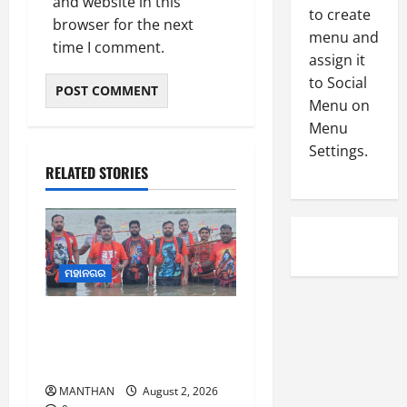
and website in this
0
to create
-
6
browser for the next
8
menu and
time I comment.
-
5
assign it
August
2
5,
to Social
0
2026
Menu on
2
Menu
0
6
Settings.
RELATED STORIES
August
4,
2026
0
ମହାନଗର
ଶ୍ରାବଣ ମାସର ପ୍ରଥମ
ସୋମବାରରେ କାଉଡ଼ିଆଙ୍କ
ଜଳାଭିଷେକ ଯାତ୍ରା
MANTHAN
August 2, 2026