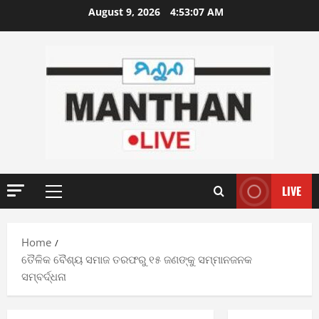
Skip
August 9, 2026
4:53:07 AM
to
content
LIVE
Primary
Menu
Home
ତୈଳିକ ବୈଶ୍ୟ ସମାଜ ତରଫରୁ ୧୫ ଜଣଙ୍କୁ ସମ୍ମାନଜନକ
ସମ୍ବର୍ଦ୍ଧନା