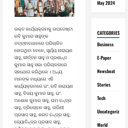
May 2024
ଉକ୍ତ କାର୍ଯ୍ୟକ୍ରମକୁ ଉପଦେଷ୍ଟା
CATEGORIES
ରବି କୁମାର ସାହୁଙ୍କ
ତତ୍ତ୍ଵାବଧାନରେ ପରିଚାଳିତ
Business
ହୋଇଥିବା ବେଳେ, ସୂର୍ଯ୍ୟ ନାରାୟଣ
ସାହୁ, କୀର୍ତ୍ତନ ସାହୁ ଓ ପ୍ରଶାନ୍ତ
E-Paper
କୁମାର ସାହୁ ସଭା ପରିଚାଳନାରେ
Newsbeat
ସହଯୋଗ କରିଥିଲେ । ଅନ୍ୟ
ମାନଙ୍କ ମଧ୍ୟରେ ଏହି
Stories
କାର୍ଯ୍ୟକ୍ରମରେ ଇଂ. ରବି ନାରାୟଣ
ସାହୁ, ବିଜୟ କୁମାର ସାହୁ, ଇଂ.
Tech
ଅଶୋକ କୁମାର ସାହୁ, ରାମ ଚନ୍ଦ୍ର
ସାହୁ, ତ୍ରିଲୋଚନ ସାହୁ, ତାରିଣୀ
Uncategorized
ପ୍ରସାଦ ସାହୁ, ଶରତ ଚନ୍ଦ୍ର ସାହୁ,
ଜ୍ୟୋତିନ୍ଦ୍ର ପ୍ରସାଦ ସାହୁ,
World