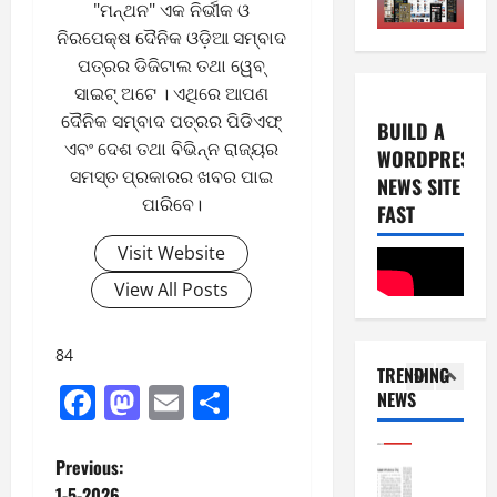
"ମନ୍ଥନ" ଏକ ନିର୍ଭୀକ ଓ
0
E-Paper
2026
ନିରପେକ୍ଷ ଦୈନିକ ଓଡ଼ିଆ ସମ୍ବାଦ
4
2
0
ପତ୍ରର ଡିଜିଟାଲ ତଥା ୱେବ୍
-
6
8
ସାଇଟ୍ ଅଟେ । ଏଥିରେ ଆପଣ
-
5
ଦୈନିକ ସମ୍ବାଦ ପତ୍ରର ପିଡିଏଫ୍
August
BUILD A
2
5,
ଏବଂ ଦେଶ ତଥା ବିଭିନ୍ନ ରାଜ୍ୟର
WORDPRESS
0
E-Paper
2026
ସମସ୍ତ ପ୍ରକାରର ଖବର ପାଇ
NEWS SITE
8
2
ପାରିବେ।
0
-
FAST
6
8
Visit Website
-
1
August
2
View All Posts
4,
0
E-Paper
2026
7
2
0
-
84
6
TRENDING
8
Facebook
Mastodon
Email
Share
NEWS
-
2
August
2
8,
0
E-Paper
2026
P
Previous:
6
2
1-5-2026
0