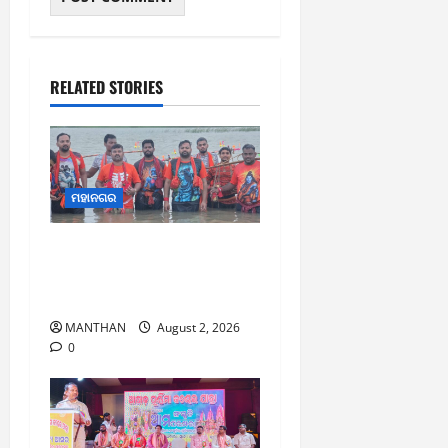
RELATED STORIES
ମହାନଗର
ଶ୍ରାବଣ ମାସର ପ୍ରଥମ
ସୋମବାରରେ କାଉଡ଼ିଆଙ୍କ
ଜଳାଭିଷେକ ଯାତ୍ରା
MANTHAN
August 2, 2026
0