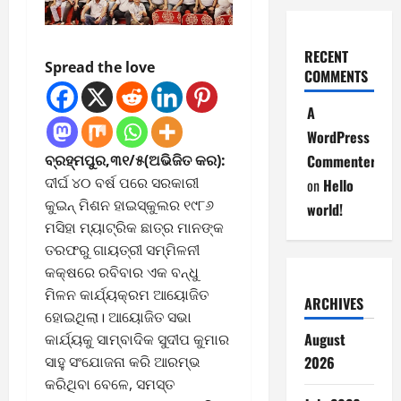
RECENT
Spread the love
COMMENTS
A
WordPress
ବ୍ରହ୍ମପୁର,୩୧/୫(ଅଭିଜିତ କର):
Commenter
ଦୀର୍ଘ ୪୦ ବର୍ଷ ପରେ ସରକାରୀ
on
Hello
କୁଇନ୍ ମିଶନ ହାଇସ୍କୁଲର ୧୯୮୬
world!
ମସିହା ମ୍ୟାଟ୍ରିକ ଛାତ୍ର ମାନଙ୍କ
ତରଫରୁ ଗାୟତ୍ରୀ ସମ୍ମିଳନୀ
କକ୍ଷରେ ରବିବାର ଏକ ବନ୍ଧୁ
ମିଳନ କାର୍ଯ୍ୟକ୍ରମ ଆୟୋଜିତ
ARCHIVES
ହୋଇଥିଲା। ଆୟୋଜିତ ସଭା
August
କାର୍ଯ୍ୟକୁ ସାମ୍ବାଦିକ ସୁଦୀପ କୁମାର
ସାହୁ ସଂଯୋଜନା କରି ଆରମ୍ଭ
2026
କରିଥିବା ବେଳେ, ସମସ୍ତ