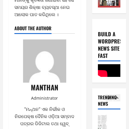
0
E-Paper
2026
ସମୟର ଶିକ୍ଷା ବ୍ୟବସ୍ଥା ନେଇ
5
2
ଆଲୋକ ପାତ କରିଥିଲେ ।
0
-
6
8
ABOUT THE AUTHOR
-
4
August
BUILD A
2
6,
WORDPRESS
0
E-Paper
2026
NEWS SITE
4
2
0
-
FAST
6
8
-
5
August
2
5,
0
E-Paper
2026
MANTHAN
8
2
0
-
6
TRENDING
Administrator
8
NEWS
-
1
August
"ମନ୍ଥନ" ଏକ ନିର୍ଭୀକ ଓ
2
4,
ନିରପେକ୍ଷ ଦୈନିକ ଓଡ଼ିଆ ସମ୍ବାଦ
0
E-Paper
2026
7
ପତ୍ରର ଡିଜିଟାଲ ତଥା ୱେବ୍
2
0