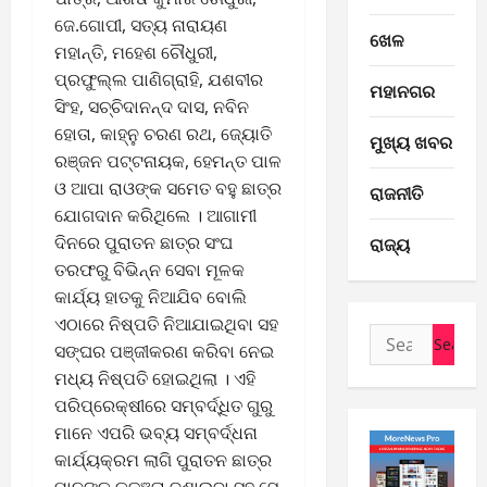
ଜେ.ଗୋପୀ, ସତ୍ୟ ନାରାୟଣ
ଖେଳ
ମହାନ୍ତି, ମହେଶ ଚୌଧୁରୀ,
ପ୍ରଫୁଲ୍ଲ ପାଣିଗ୍ରାହି, ଯଶବୀର
ମହାନଗର
ସିଂହ, ସଚ୍ଚିଦାନନ୍ଦ ଦାସ, ନବିନ
ହୋତା, କାହ୍ନୁ ଚରଣ ରଥ, ଜ୍ୟୋତି
ମୁଖ୍ୟ ଖବର
ରଞ୍ଜନ ପଟ୍ଟନାୟକ, ହେମନ୍ତ ପାଳ
ଓ ଆପା ରାଓଙ୍କ ସମେତ ବହୁ ଛାତ୍ର
ରାଜନୀତି
ଯୋଗଦାନ କରିଥିଲେ । ଆଗାମୀ
E-Paper
ଦିନରେ ପୁରାତନ ଛାତ୍ର ସଂଘ
ରାଜ୍ୟ
7
ତରଫରୁ ବିଭିନ୍ନ ସେବା ମୂଳକ
-
8
କାର୍ଯ୍ୟ ହାତକୁ ନିଆଯିବ ବୋଲି
-
2
ଏଠାରେ ନିଷ୍ପତି ନିଆଯାଇଥିବା ସହ
Search
2
ସଙ୍ଘର ପଞ୍ଜୀକରଣ କରିବା ନେଇ
for:
0
E-Paper
ମଧ୍ୟ ନିଷ୍ପତି ହୋଇଥିଲା । ଏହି
6
2
ପରିପ୍ରେକ୍ଷୀରେ ସମ୍ବର୍ଦ୍ଧିତ ଗୁରୁ
-
6
ମାନେ ଏପରି ଭବ୍ୟ ସମ୍ବର୍ଦ୍ଧନା
8
-
କାର୍ଯ୍ୟକ୍ରମ ଲାଗି ପୁରାତନ ଛାତ୍ର
3
August
2
ମାନଙ୍କୁ କୃତଜ୍ଞତା ଜଣାଇବା ସହ ସେ
7,