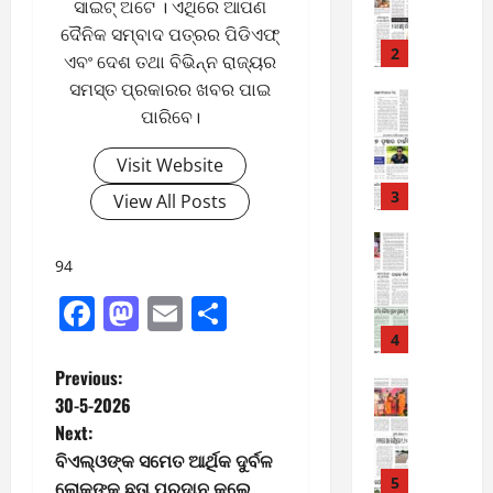
-
6
ସାଇଟ୍ ଅଟେ । ଏଥିରେ ଆପଣ
8
ଦୈନିକ ସମ୍ବାଦ ପତ୍ରର ପିଡିଏଫ୍
-
2
August
ଏବଂ ଦେଶ ତଥା ବିଭିନ୍ନ ରାଜ୍ୟର
2
8,
ସମସ୍ତ ପ୍ରକାରର ଖବର ପାଇ
0
E-Paper
2026
ପାରିବେ।
6
2
0
-
6
Visit Website
8
-
3
View All Posts
August
2
7,
0
E-Paper
2026
5
2
94
0
-
6
Facebook
Mastodon
Email
Share
8
-
4
August
2
6,
P
Previous:
0
E-Paper
2026
30-5-2026
4
2
o
0
Next:
-
6
8
ବିଏଲ୍‌ଓଙ୍କ ସମେତ ଆର୍ଥିକ ଦୁର୍ବଳ
s
-
5
ଲୋକଙ୍କୁ ଛତା ପ୍ରଦାନ କଲେ
August