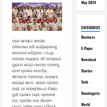
May 2024
CATEGORIES
Business
ପରେ ସମସ୍ତେ ସଙ୍ଗୀତ
ପରିବେଷଣ କରି କାର୍ଯ୍ୟକ୍ରମକୁ
E-Paper
ଉପଭୋଗ କରିଥିଲେ । ଅନ୍ୟ
ମାନଙ୍କ ମଧ୍ୟରେ ଏହି ଅବସରରେ
Newsbeat
ପୁରାତନ ଛାତ୍ର ମାନଙ୍କ ତରଫରୁ
Stories
ଦେବୀ ପ୍ରସାଦ ବେବର୍ତ୍ତା,
ସୀମାଞ୍ଚଳ ମହାପାତ୍ର, ଲକ୍ଷ୍ମୀ
Tech
ନାରାୟଣ ସାବତ, ସରୋଜ ପ୍ରସାଦ
ପାଢ଼ୀ, ଡ଼ା ଲକ୍ଷ୍ମୀକାନ୍ତ ମିଶ୍ର,
Uncategorized
ଦୁର୍ଗା ପ୍ରସାଦ ପାଢ଼ୀ, ପ୍ରଦୋଷ
ରଥ, ପ୍ରବୀଣ ଦାସ, ଶିବରାମ
World
ପାତ୍ର, ଆଶିଷ କୁମାର ଚୌଧୁରୀ,