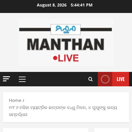
Skip
August 8, 2026
5:44:42 PM
to
content
LIVE
Primary
Menu
Home
୧୯୮୬ ମସିହା ମ୍ୟାଟ୍ରିକ ଛାତ୍ରଙ୍କ ବନ୍ଧୁ ମିଳନ, ୪ ଗୁରୁଙ୍କୁ ଭବ୍ୟ
ସମ୍ବର୍ଦ୍ଧନା