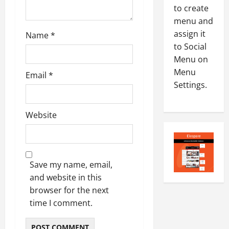
n
0
to create
-
6
8
menu and
-
4
assign it
August
Name
*
2
6,
to Social
0
E-Paper
2026
Menu on
4
2
Menu
0
-
Email
*
6
Settings.
8
-
5
August
2
5,
Website
0
2026
2
0
6
Save my name, email,
August
and website in this
4,
2026
browser for the next
time I comment.
0