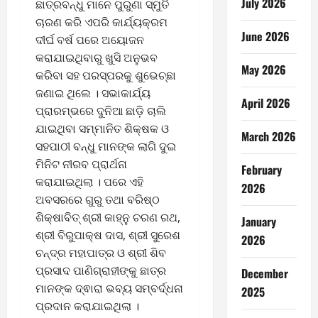
July 2026
ଛାତ୍ରବନ୍ଧୁ ମାନେ ପୁରୁଣା ସ୍ମୁତି
ଚାରଣ କରି ଏପରି କାର୍ଯ୍ୟକ୍ରମ
June 2026
ଦୀର୍ଘ ବର୍ଷ ପରେ ଅୟୋଜନ
କରାଯାଇଥିବାରୁ ଖୁସି ଅନୁଭବ
May 2026
କରିବା ସହ ପରସ୍ପରକୁ ଶୁଭେଚ୍ଛା
ଜଣାଇ ଥିଲେ । ସଭାକାର୍ଯ୍ୟ
April 2026
ପ୍ରାରମ୍ଭରେ ଦୁନିଆ ଛାଡ଼ି ଚାଲି
ଯାଇଥିବା ସମ୍ମାନିତ ଶିକ୍ଷକ ଓ
March 2026
ସହପାଠୀ ବନ୍ଧୁ ମାନଙ୍କ ଲାଗି ଦୁଇ
ମିନିଟ ନୀରବ ପ୍ରାର୍ଥନା
February
କରାଯାଇଥିଲା । ପରେ ଏହି
2026
ଅବସରରେ ଗୁରୁ ତଥା ବରିଷ୍ଠ
ଶିକ୍ଷାବିତ୍ ଶ୍ରୀ କାହ୍ନୁ ଚରଣ ରଥ,
January
ଶ୍ରୀ ବିରୁପାକ୍ଷ ଦାସ, ଶ୍ରୀ ସୁରେଶ
2026
ଚନ୍ଦ୍ର ମହାପାତ୍ର ଓ ଶ୍ରୀ ଶିବ
ପ୍ରସାଦ ପାଣିଗ୍ରାହୀଙ୍କୁ ଛାତ୍ର
December
ମାନଙ୍କ ଦ୍ଵାରା ଭବ୍ୟ ସମ୍ବର୍ଦ୍ଧନା
2025
ପ୍ରଦାନ କରାଯାଇଥିଲା ।