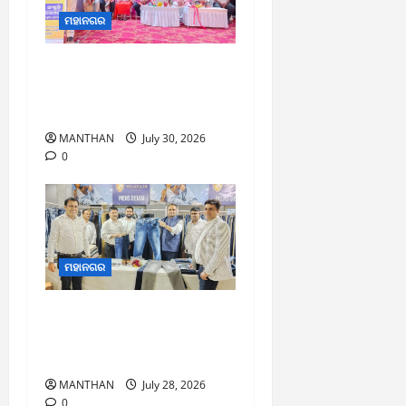
ମହାନଗର
୩ ଶହ ବର୍ଷର ପ୍ରାଚୀନ
ପରମ୍ପରା ଆଷାଢ଼ ପୂର୍ଣ୍ଣିମା
କଣ୍ଢେଇ ଯାତ୍ରା ଅନୁଷ୍ଠିତ
MANTHAN
July 30, 2026
0
ମହାନଗର
ବ୍ରହ୍ମପୁରରେ ନୂଆଦିଲ୍ଲୀ
ଗାର୍ମେଣ୍ଟର ତୃତୀୟ ବାଣିଜ୍ୟ
ମେଳା ଉଦ୍ଘାଟିତ
MANTHAN
July 28, 2026
0