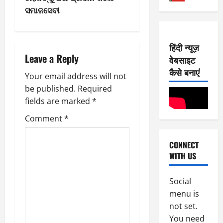
2
5,
t
ସମାଜସେବୀ
0
E-Paper
2026
8
2
n
0
-
6
हिंदी न्यूज़
8
a
Leave a Reply
वेबसाइट
-
1
August
2
v
कैसे बनाएं
4,
Your email address will not
0
E-Paper
2026
be published.
Required
7
2
i
0
fields are marked
*
-
6
8
g
Comment
*
-
2
August
a
2
8,
CONNECT
0
E-Paper
2026
t
WITH US
6
2
0
-
6
i
8
Social
-
3
August
menu is
o
2
7,
not set.
0
E-Paper
2026
You need
5
2