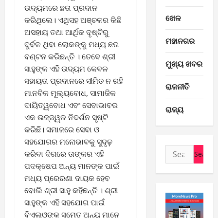
ଉଦ୍ୟମରେ ଛତା ପ୍ରଦାନ
ଖେଳ
କରିଥିଲେ। ଏଥିସହ ଅଞ୍ଚଳର କିଛି
ଅସହାୟ ତଥା ଆର୍ଥିକ ଦୃଷ୍ଟିରୁ
ମହାନଗର
ଦୁର୍ବଳ ଥିବା ଲୋକଙ୍କୁ ମଧ୍ୟ ଛତା
ବଣ୍ଟନ କରିଛନ୍ତି । ତେବେ ଶ୍ରୀ
ମୁଖ୍ୟ ଖବର
ସାହୁଙ୍କ ଏହି ଉଦ୍ୟମ କେବଳ
ସହାୟତା ପ୍ରଦାନରେ ସୀମିତ ନ ରହି
ରାଜନୀତି
ମାନବିକ ମୂଲ୍ୟବୋଧ, ସାମାଜିକ
E-Paper
ଦାୟିତ୍ୱବୋଧ ଏବଂ ସେବାଭାବର
ରାଜ୍ୟ
7
ଏକ ଉଜ୍ଜ୍ୱଳ ନିଦର୍ଶନ ସୃଷ୍ଟି
-
କରିଛି। ସମାଜରେ ସେବା ଓ
8
ସହଯୋଗର ମନୋଭାବକୁ ସୁଦୃଢ଼
-
2
Search
2
କରିବା ଦିଗରେ ତାଙ୍କର ଏହି
for:
0
E-Paper
ପଦକ୍ଷେପ ଅନ୍ୟ ମାନଙ୍କ ପାଇଁ
6
2
ମଧ୍ୟ ପ୍ରେରଣା ଦାୟକ ହେବ
-
6
ବୋଲି ଶ୍ରୀ ସାହୁ କହିଛନ୍ତି । ଶ୍ରୀ
8
ସାହୁଙ୍କ ଏହି ସହଯୋଗ ପାଇଁ
-
3
August
ବିଏଲ୍‌ଓଙ୍କ ସମେତ ଅନ୍ୟ ମାନେ
2
7,