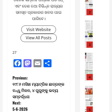
-
6
ଏବଂ ଦେଶ ତଥା ବିଭିନ୍ନ ରାଜ୍ୟର
8
-
ସମସ୍ତ ପ୍ରକାରର ଖବର ପାଇ
2
August
2
8,
ପାରିବେ।
0
E-Paper
2026
6
2
Visit Website
0
-
6
View All Posts
8
-
3
August
2
7,
27
0
E-Paper
2026
5
Facebook
Mastodon
Email
Share
2
0
-
6
8
-
P
Previous:
4
August
2
6,
୧୯୮୬ ମସିହା ମ୍ୟାଟ୍ରିକ ଛାତ୍ରଙ୍କ
o
0
E-Paper
2026
ବନ୍ଧୁ ମିଳନ, ୪ ଗୁରୁଙ୍କୁ ଭବ୍ୟ
4
2
ସମ୍ବର୍ଦ୍ଧନା
0
s
-
6
Next:
8
t
5-6-2026
-
5
August