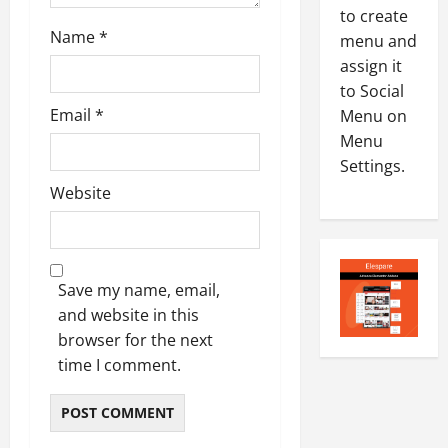
0
to create
-
6
Name
*
8
menu and
-
4
assign it
August
2
6,
to Social
0
E-Paper
2026
Email
*
Menu on
4
2
Menu
0
-
6
Settings.
8
-
Website
5
August
2
5,
0
2026
2
0
6
Save my name, email,
and website in this
August
browser for the next
4,
time I comment.
2026
0