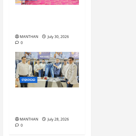
୩ ଶହ ବର୍ଷର ପ୍ରାଚୀନ
ପରମ୍ପରା ଆଷାଢ଼ ପୂର୍ଣ୍ଣିମା
କଣ୍ଢେଇ ଯାତ୍ରା ଅନୁଷ୍ଠିତ
MANTHAN
July 30, 2026
0
ମହାନଗର
ବ୍ରହ୍ମପୁରରେ ନୂଆଦିଲ୍ଲୀ
ଗାର୍ମେଣ୍ଟର ତୃତୀୟ ବାଣିଜ୍ୟ
ମେଳା ଉଦ୍ଘାଟିତ
MANTHAN
July 28, 2026
0