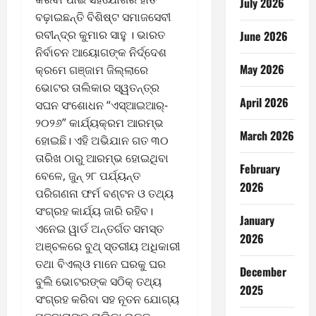
July 2026
ବଢ଼ାଇଛନ୍ତି ବିଶିଷ୍ଟ ସମାଜସେବୀ
ରବୀନ୍ଦ୍ର କୁମାର ସାହୁ । ଭାରତ
June 2026
ନିର୍ବାଚନ ଆୟୋଗଙ୍କ ନିର୍ଦ୍ଦେଶ
May 2026
କ୍ରମେ ଗଞ୍ଜାମ ଜିଲ୍ଲାରେ
ଭୋଟର ତାଲିକାର ସ୍ୱତନ୍ତ୍ର
April 2026
ସଘନ ସଂଶୋଧନ “ଏସ୍‌ଆଇଆର୍-
୨୦୨୬” କାର୍ଯ୍ୟକ୍ରମ ଆରମ୍ଭ
March 2026
ହୋଇଛି। ଏହି ଅଭିଯାନ ଗତ ୩୦
ତାରିଖ ଠାରୁ ଆରମ୍ଭ ହୋଇଥିବା
February
ବେଳେ, ଜୁନ୍ ୨୮ ପର୍ଯ୍ୟନ୍ତ
2026
ପରିଗଣନା ଫର୍ମ ବଣ୍ଟନ ଓ ତଥ୍ୟ
ସଂଗ୍ରହ କାର୍ଯ୍ୟ ଜାରି ରହିବ।
January
ଏନେଇ ୱାର୍ଡ ଅନ୍ତର୍ଗତ ସମସ୍ତ
2026
ଅଞ୍ଚଳରେ ବୁଥ୍ ସ୍ତରୀୟ ଅଧିକାରୀ
ତଥା ବିଏଲ୍‌ଓ ମାନେ ଘରକୁ ଘର
December
ବୁଲି ଭୋଟରଙ୍କ ସଠିକ୍ ତଥ୍ୟ
2025
ସଂଗ୍ରହ କରିବା ସହ ନୂତନ ଯୋଗ୍ୟ