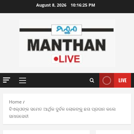
Skip
August 8, 2026
10:16:26 PM
to
content
LIVE
Primary
Menu
Home
ବିଏଲ୍‌ଓଙ୍କ ସମେତ ଆର୍ଥିକ ଦୁର୍ବଳ ଲୋକଙ୍କୁ ଛତା ପ୍ରଦାନ କଲେ
ସମାଜସେବୀ