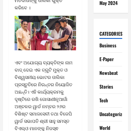
ମତଦାତାଙ୍କୁ ତାଲିକା ଭୁକ୍ତ
May 2024
କରିବେ ।
CATEGORIES
Business
E-Paper
ଏବଂ ଅଯୋଗ୍ୟ ବ୍ୟକ୍ତିଙ୍କ ନାମ
ବାଦ୍ ଦେଇ ଏକ ତ୍ରୁଟି ମୁକ୍ତ ଓ
Newsbeat
ବିଶ୍ୱସନୀୟ ଭୋଟର ତାଲିକା
ପ୍ରସ୍ତୁତିରେ ନିରନ୍ତର ନିୟୋଜିତ
Stories
ଅଛନ୍ତି। ଏହି କାର୍ଯ୍ୟକ୍ରମକୁ
ଦୃଷ୍ଟିରେ ରଖି ଗୋସାଣୀନୂଆଗାଁ
Tech
ଅଞ୍ଚଳର ୱାର୍ଡ ନମ୍ବର ୨୬ର
ବିଶିଷ୍ଟ ସମାଜସେବୀ ତଥା ବିଜେପି
Uncategorized
ୱାର୍ଡ ସଭାପତି ଶ୍ରୀ ସାହୁ ସମସ୍ତ
World
ବିଏଲ୍‌ଓ ମାନଙ୍କୁ ନିଜସ୍ଵ