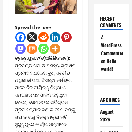
RECENT
COMMENTS
Spread the love
A
WordPress
Commenter
ବ୍ରହ୍ମପୁର,୧/୬(ଅଭିଜିତ କର):
on
Hello
ପ୍ରଚଣ୍ଡ ଖରା ଓ ଅସହ୍ୟ ଗ୍ରୀଷ୍ମ
world!
ପ୍ରବାହ ମଧ୍ୟରେ ବୁଥ୍ ସ୍ତରୀୟ
ଅଧିକାରୀ ତଥା ବିଏଲ୍‌ଓ କର୍ମଚାରୀ
ମାନେ ନିଜ ଦାୟିତ୍ୱ ନିଷ୍ଠା ଓ
ସମର୍ପଣର ସହ ପାଳନ କରୁଥିବା
ARCHIVES
ବେଳେ, ସେମାନଙ୍କ ପରିଶ୍ରମ
ପ୍ରତି ସମ୍ମାନ ଜଣାଇ ସେମାନଙ୍କୁ
August
ଖରା ଦାଉରୁ ନିଜକୁ ରକ୍ଷା କରି
2026
ସୁରୁଖୁରୁରେ କାର୍ଯ୍ୟ ସମ୍ପାଦନ
କରିବା ପାଇଁ ସହଯୋଗର ହାତ