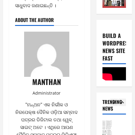
ସାଧୁବାଦ ଜଣାଇଛନ୍ତି ।
0
E-Paper
2026
5
2
0
-
6
ABOUT THE AUTHOR
8
-
4
August
BUILD A
2
6,
WORDPRESS
0
E-Paper
2026
NEWS SITE
4
2
0
-
FAST
6
8
-
5
August
2
5,
MANTHAN
0
E-Paper
2026
8
2
Administrator
0
-
6
TRENDING
8
"ମନ୍ଥନ" ଏକ ନିର୍ଭୀକ ଓ
NEWS
-
1
August
ନିରପେକ୍ଷ ଦୈନିକ ଓଡ଼ିଆ ସମ୍ବାଦ
2
4,
ପତ୍ରର ଡିଜିଟାଲ ତଥା ୱେବ୍
0
E-Paper
2026
ସାଇଟ୍ ଅଟେ । ଏଥିରେ ଆପଣ
7
2
ଦୈନିକ ସମ୍ବାଦ ପତ୍ରର ପିଡିଏଫ୍
0