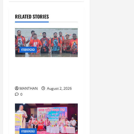
RELATED STORIES
ମହାନଗର
ଶ୍ରାବଣ ମାସର ପ୍ରଥମ
ସୋମବାରରେ କାଉଡ଼ିଆଙ୍କ
ଜଳାଭିଷେକ ଯାତ୍ରା
MANTHAN
August 2, 2026
0
ମହାନଗର