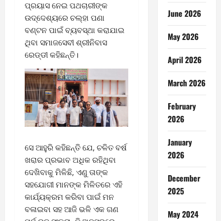
ପ୍ରୟାସ ନେଇ ପଥଚାରୀଙ୍କ
June 2026
ଉଦ୍ଦେଶ୍ୟରେ ଚଲ୍ହା ପଣା
ବଣ୍ଟନ ପାଇଁ ବ୍ୟବସ୍ଥା କରାଯାଇ
May 2026
ଥିବା ସମାଜସେବୀ ଶ୍ରୀନିବାସ
ରେଡ୍ଡୀ କହିଛନ୍ତି।
April 2026
March 2026
February
2026
January
ସେ ଆହୁରି କହିଛନ୍ତି ଯେ, ଚଳିତ ବର୍ଷ
2026
ଖରାର ପ୍ରଭାବ ଅଧିକ ରହିଥିବା
ଦେଖିବାକୁ ମିଳିଛି, ଏଣୁ ତାଙ୍କ
December
ସହଯୋଗୀ ମାନଙ୍କ ମିଳିତରେ ଏହି
2025
କାର୍ଯ୍ୟକ୍ରମ କରିବା ପାଇଁ ମନ
ବଳାଇବା ସହ ଆଜି ଭଳି ଏକ ଗଣ
May 2024