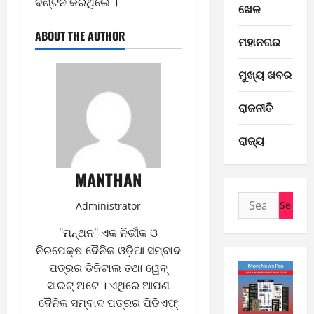
ବଣ୍ଟନ କରିଥିଲେ ।
ଖେଳ
ABOUT THE AUTHOR
ମହାନଗର
ମୁଖ୍ୟ ଖବର
ରାଜନୀତି
E-Paper
ରାଜ୍ୟ
6
-
8
MANTHAN
-
2
Search
2
Administrator
for:
0
E-Paper
"ମନ୍ଥନ" ଏକ ନିର୍ଭୀକ ଓ
5
2
-
6
ନିରପେକ୍ଷ ଦୈନିକ ଓଡ଼ିଆ ସମ୍ବାଦ
8
ପତ୍ରର ଡିଜିଟାଲ ତଥା ୱେବ୍
-
3
August
ସାଇଟ୍ ଅଟେ । ଏଥିରେ ଆପଣ
2
6,
ଦୈନିକ ସମ୍ବାଦ ପତ୍ରର ପିଡିଏଫ୍
0
E-Paper
2026