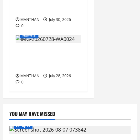
ପରମ୍ପରା ଆଷାଢ଼ ପୂର୍ଣ୍ଣିମା
କଣ୍ଢେଇ ଯାତ୍ରା ଅନୁଷ୍ଠିତ
MANTHAN
July 30, 2026
0
ମହାନଗର
ବ୍ରହ୍ମପୁରରେ ନୂଆଦିଲ୍ଲୀ
ଗାର୍ମେଣ୍ଟର ତୃତୀୟ ବାଣିଜ୍ୟ
ମେଳା ଉଦ୍ଘାଟିତ
MANTHAN
July 28, 2026
0
YOU MAY HAVE MISSED
E-Paper