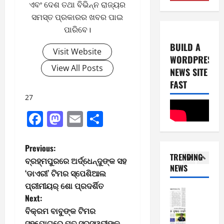
ଏବଂ ଦେଶ ତଥା ବିଭିନ୍ନ ରାଜ୍ୟର
4
2
0
ସମସ୍ତ ପ୍ରକାରର ଖବର ପାଇ
-
6
8
ପାରିବେ।
-
4
August
BUILD A
2
Visit Website
5,
WORDPRESS
0
E-Paper
2026
View All Posts
NEWS SITE
3
2
0
-
FAST
6
8
27
-
5
August
Facebook
Mastodon
Email
Share
2
4,
0
E-Paper
2026
7
2
P
0
Previous:
-
6
TRENDING
8
ବ୍ରହ୍ମପୁରରେ ଅର୍ଦ୍ଧେନ୍ଦୁଙ୍କ ସହ
o
NEWS
-
1
‘ଡାଏରୀ’ ଟିମର ସ୍ପେଶିଆଲ
August
2
3,
ପ୍ରୀମୀୟର୍ ଶୋ ପ୍ରଦର୍ଶିତ
s
0
E-Paper
2026
Next:
6
2
t
ବିକ୍ରମ ବାବୁଙ୍କ ଟିମର
0
-
6
ସହଯୋଗରେ ମୃତ ସରସ୍ୱତୀଙ୍କ