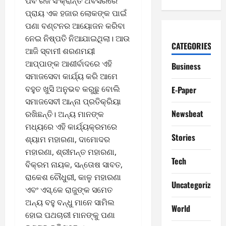
ପର୍ବ ରଜ ସଂକ୍ରାନ୍ତି ଅବସରରେ
ପ୍ରାୟ ଏକ ହଜାର ଲୋକଙ୍କ ପାଇଁ
ପଣା ବଣ୍ଟନର ଆୟୋଜନ କରିବା
ନେଇ ନିଷ୍ପତି ନିଆଯାଇଥିଲା। ଆଉ
CATEGORIES
ଆଜି ସ୍ବାମୀ ଶରଣମୟୀ
ଆପ୍ପାଙ୍କ ଆଶୀର୍ବାଦରେ ଏହି
Business
ସମାଜସେବା କାର୍ଯ୍ୟ କରି ଆମେ
ବହୁତ ଖୁସି ଅନୁଭବ କରୁଛୁ ବୋଲି
E-Paper
ସମାଜସେବୀ ଆନ୍ନା ପ୍ରତିକ୍ରିୟା
Newsbeat
ରଖିଛନ୍ତି। ଅନ୍ୟ ମାନଙ୍କ
ମଧ୍ୟରେ ଏହି କାର୍ଯ୍ୟକ୍ରମରେ
Stories
ଶ୍ୟାମ ମହାରଣା, ଦାମୋଦର
ମହାରଣା, ଶ୍ରୀମନ୍ତ ମହାରଣା,
Tech
ବିକ୍ରମ ନାୟକ, ସନ୍ତୋଷ ସାବତ,
ରାକେଶ ଚୌଧୁରୀ, କାଳୁ ମହାରଣା
Uncategorized
ଏବଂ ଏସ୍.କେ ରାଜୁଙ୍କ ସମେତ
ଅନ୍ୟ ବହୁ ବନ୍ଧୁ ମାନେ ସାମିଲ
World
ହୋଇ ପଥଚାରୀ ମାନଙ୍କୁ ପଣା