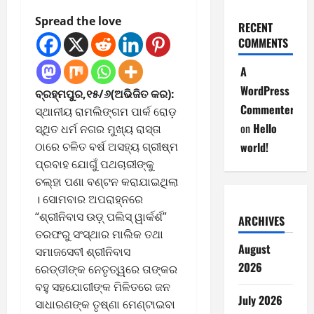
Spread the love
RECENT
COMMENTS
A
WordPress
ବ୍ରହ୍ମପୁର,୧୫/୬(ଅଭିଜିତ କର):
Commenter
ସ୍ଥାନୀୟ ରାମଲିଙ୍ଗମ ପାର୍କ ରୋଡ଼
on
Hello
ସ୍ଥିତ ଧର୍ମ ନଗର ମୁଖ୍ୟ ରାସ୍ତା
ଠାରେ ଚଳିତ ବର୍ଷ ଅସହ୍ୟ ଗ୍ରୀଷ୍ମ
world!
ପ୍ରବାହ ଯୋଗୁଁ ପଥଚାରୀଙ୍କୁ
ଚଲ୍ହା ପଣା ବଣ୍ଟନ କରାଯାଇଥିଲା
। ସୋମବାର ଅପରାହ୍ନରେ
“ଶ୍ରୀନିବାସ ଉଡ଼୍ ପଲିସ୍‌ ୱାର୍କର୍ଶ”
ARCHIVES
ତରଫରୁ ସଂସ୍ଥାର ମାଲିକ ତଥା
August
ସମାଜସେବୀ ଶ୍ରୀନିବାସ
2026
ରେଡ୍ଡୀଙ୍କ ନେତୃତ୍ୱରେ ତାଙ୍କର
ବହୁ ସହଯୋଗୀଙ୍କ ମିଳିତରେ ଜନ
July 2026
ସାଧାରଣଙ୍କ ତୃଷ୍ଣା ମେଣ୍ଟାଇବା