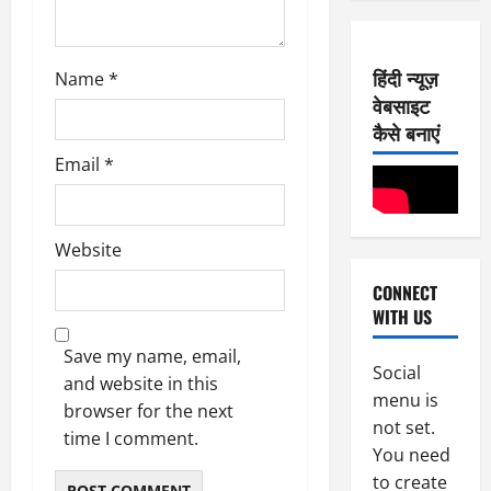
0
E-Paper
2026
7
2
0
-
6
हिंदी न्यूज़
Name
*
8
वेबसाइट
-
1
August
2
कैसे बनाएं
3,
0
E-Paper
2026
Email
*
6
2
0
-
6
8
-
Website
2
August
2
7,
CONNECT
0
E-Paper
2026
WITH US
5
2
0
-
6
Save my name, email,
8
Social
and website in this
-
3
August
menu is
browser for the next
2
6,
not set.
0
E-Paper
time I comment.
2026
You need
4
2
0
to create
-
6