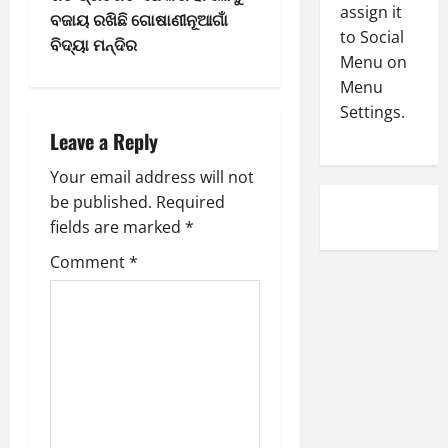
n
-
assign it
4
ବଜାୟ ରଖିଛି ଗୋଷାଣୀନୂଆଗାଁ
August
2
to Social
7,
ବିଦ୍ୟା ମନ୍ଦିର
a
0
E-Paper
2026
Menu on
5
2
Menu
v
0
-
6
Settings.
8
i
Leave a Reply
-
5
August
2
6,
g
Your email address will not
0
2026
be published.
Required
2
a
0
fields are marked
*
6
t
Comment
*
August
5,
i
2026
o
0
n