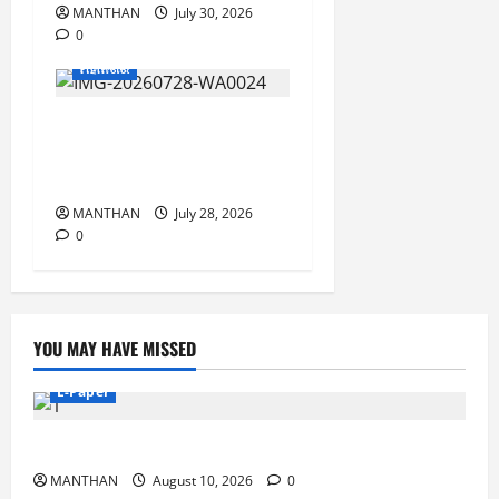
MANTHAN
July 30, 2026
0
ମହାନଗର
ବ୍ରହ୍ମପୁରରେ ନୂଆଦିଲ୍ଲୀ
ଗାର୍ମେଣ୍ଟର ତୃତୀୟ ବାଣିଜ୍ୟ
ମେଳା ଉଦ୍ଘାଟିତ
MANTHAN
July 28, 2026
0
YOU MAY HAVE MISSED
E-Paper
10-7-2026
MANTHAN
August 10, 2026
0