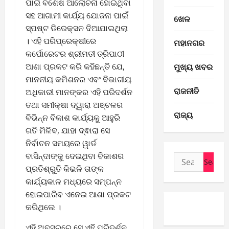
ପାଇଁ ବିଶେଷ ଆଲୋଚନା ହୋଇଥିବା
ସହ ଆଗାମୀ କାର୍ଯ୍ୟ ଯୋଜନା ପାଇଁ
ଖେଳ
ସ୍ପଷ୍ଟ ଡିରେକ୍ସନ ଦିଆଯାଇଥିଲା
। ଏହି ପରିପ୍ରେକ୍ଷୀରେ
ମହାନଗର
କର୍ପୋରେଟର ଶ୍ରୀମତୀ ତ୍ରିପାଠୀ
ମୁଖ୍ୟ ଖବର
ଆଶା ପ୍ରକଟ କରି କହିଛନ୍ତି ଯେ,
ମାନନୀୟ କମିଶନର ଏବଂ ବିଭାଗୀୟ
E-Paper
ରାଜନୀତି
8
ଅଧିକାରୀ ମାନଙ୍କର ଏହି ପରିଦର୍ଶନ
-
ତଥା ସମୀକ୍ଷା ଦ୍ୱାରା ଅଞ୍ଚଳର
8
ରାଜ୍ୟ
ବିଭିନ୍ନ ବିକାଶ କାର୍ଯ୍ୟକୁ ଆହୁରି
-
2
ଗତି ମିଳିବ, ଯାହା ଦ୍ଵାରା ସେ
2
ନିର୍ବାଚନ ସମୟରେ ୱାର୍ଡ
0
E-Paper
ବାସିନ୍ଦାଙ୍କୁ ଦେଇଥିବା ବିକାଶର
7
Search
2
-
ପ୍ରତିଶ୍ରୁତି କିଭଳି ତାଙ୍କ
6
for:
8
କାର୍ଯ୍ୟକାଳ ମଧ୍ୟରେ ସମ୍ପନ୍ନ
-
3
ହୋଇପାରିବ ଏନେଇ ଆଶା ପ୍ରକଟ
August
2
8,
କରିଥିଲେ ।
0
E-Paper
2026
6
2
ଏହି ଅବସରରେ ସେ ଏହି ପରିଦର୍ଶନ