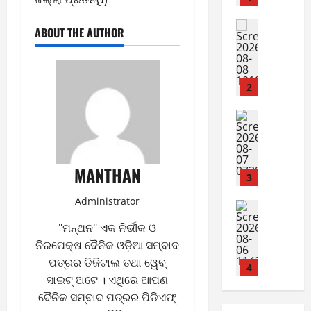
2
2
August
0
E-Paper
ABOUT THE AUTHOR
10,
7
2
2026
-
6
0
8
-
3
August
2
8,
0
E-Paper
2026
6
2
0
-
6
8
MANTHAN
-
4
August
2
7,
Administrator
0
E-Paper
2026
5
2
"ମନ୍ଥନ" ଏକ ନିର୍ଭୀକ ଓ
0
-
6
ନିରପେକ୍ଷ ଦୈନିକ ଓଡ଼ିଆ ସମ୍ବାଦ
8
ପତ୍ରର ଡିଜିଟାଲ ତଥା ୱେବ୍
-
5
August
ସାଇଟ୍ ଅଟେ । ଏଥିରେ ଆପଣ
2
6,
ଦୈନିକ ସମ୍ବାଦ ପତ୍ରର ପିଡିଏଫ୍
0
E-Paper
2026