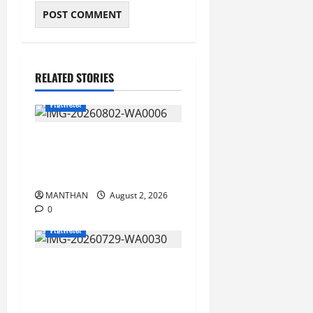
RELATED STORIES
ମହାନଗର
ଶ୍ରାବଣ ମାସର ପ୍ରଥମ
ସୋମବାରରେ କାଉଡ଼ିଆଙ୍କ
ଜଳାଭିଷେକ ଯାତ୍ରା
MANTHAN
August 2, 2026
0
ମହାନଗର
୩ ଶହ ବର୍ଷର ପ୍ରାଚୀନ
ପରମ୍ପରା ଆଷାଢ଼ ପୂର୍ଣ୍ଣିମା
କଣ୍ଢେଇ ଯାତ୍ରା ଅନୁଷ୍ଠିତ