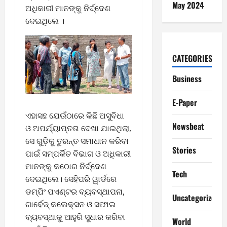
May 2024
ଅଧିକାରୀ ମାନଙ୍କୁ ନିର୍ଦ୍ଦେଶ
ଦେଇଥିଲେ ।
CATEGORIES
Business
E-Paper
ଏହାସହ ଯେଉଁଠାରେ କିଛି ଅସୁବିଧା
Newsbeat
ଓ ଅପର୍ଯ୍ୟାପ୍ତତା ଦେଖା ଯାଇଥିଲା,
ସେ ଗୁଡ଼ିକୁ ତୁରନ୍ତ ସମାଧାନ କରିବା
Stories
ପାଇଁ ସମ୍ପର୍କିତ ବିଭାଗ ଓ ଅଧିକାରୀ
ମାନଙ୍କୁ କଠୋର ନିର୍ଦ୍ଦେଶ
Tech
ଦେଇଥିଲେ। ସେହିପରି ୱାର୍ଡରେ
ଡମ୍ପିଂ ପଏଣ୍ଟର ବ୍ୟବସ୍ଥାପନା,
Uncategorized
ଗାର୍ବେଜ୍ କଲେକ୍ସନ ଓ ସଫାଇ
ବ୍ୟବସ୍ଥାକୁ ଆହୁରି ସୁଧାର କରିବା
World