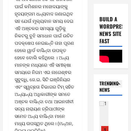
0
-
6
ପାଇଁ କମିଶନର ମହୋଦୟାଙ୍କୁ
8
ହୃଦୟଙ୍ଗମ ଧନ୍ୟବାଦ ଜଣାଇଥିବ
-
4
August
BUILD A
ସହ ଯେଉଁ ମୂଲ୍ୟବାନ ସମୟ ଦେଇ
2
7,
WORDPRESS
ଏହି ଅଞ୍ଚଳର ସମସ୍ୟା ଗୁଡ଼ିକୁ
0
E-Paper
2026
NEWS SITE
5
2
ନିକଟରୁ ବୁଝି ସମାଧାନ ପାଇଁ ଉଚିତ
FAST
0
-
6
ପଦକ୍ଷେପ ନେଇଛନ୍ତି ତାହା ପୂରଣ
8
ହେଲେ ୱାର୍ଡ ବାସିନ୍ଦା ଉପକୃତ
-
5
August
ହେବେ ବୋଲି କହିଥିଲେ । ଅନ୍ୟ
2
6,
ମାନଙ୍କ ମଧ୍ୟରେ ଏହି ସମୀକ୍ଷା
0
E-Paper
2026
ସମୟରେ ନିଗମ ଏଇ ନାଗେଶ୍ଵର
1
2
0
0
ସୁବୁଦ୍ଧି, ଜେ.ଇ. ସିଟି ଇଞ୍ଜିନିୟର
6
TRENDING
-
ଏବଂ ସ୍ୱଚ୍ଛତା ବିଭାଗର ଟିମ୍ ସହିତ
NEWS
7
1
ଅନ୍ୟାନ୍ୟ ଅଧିକାରୀଙ୍କ ସମତେ
August
-
5,
ଅଞ୍ଚଳ ବାସିନ୍ଦା ତଥା ଆଇନଜୀବୀ
2
E-Paper
2026
ସତ୍ୟ ନାରାୟଣ ତ୍ରିପାଠୀଙ୍କ
8
0
ସମେତ ଅନ୍ୟ ବାସିନ୍ଦା ମାନେ
0
-
2
ମଧ୍ୟ ଉପସ୍ଥିତ ଥିଲେ। (ମନ୍ଥନ,
8
6
-
ଜିଲ୍ଲା ପ୍ରତିନିଧି)