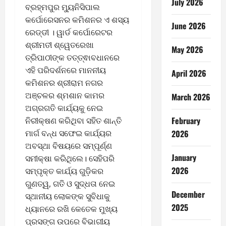
July 2026
ବ୍ରହ୍ମପୁର ମ୍ୟୁନିସିପାଲ
କର୍ପୋରେସନର କମିଶନର ଏ ଶସ୍ୟ
June 2026
ରେଡ୍ଡୀ । ୱାର୍ଡ କର୍ପୋରେଟର
ଶ୍ରୀମତୀ ଶ୍ୱେତରେଖା
May 2026
ତ୍ରିପାଠୀଙ୍କ ତତ୍ତ୍ଵାବଧାନରେ
ଏହି ପରିଦର୍ଶନରେ ମାନନୀୟ
April 2026
କମିଶନର ଶ୍ରୀରାମ ନଗର
ଅଞ୍ଚଳର ଶ୍ମଶାନ କାମର
March 2026
ଅଗ୍ରଗତି କାର୍ଯ୍ୟକୁ ନେଇ
February
ନିରୀକ୍ଷଣ କରିଥିବା ସହିତ ଶାନ୍ତି
ମାର୍ଗ ବନ୍ଧ ସଫେଇ କାର୍ଯ୍ୟର
2026
ଅବସ୍ଥା ବିଷୟରେ ସମ୍ପୂର୍ଣ୍ଣ
January
ସମୀକ୍ଷା କରିଥିଲେ। ସେହିପରି
2026
ସମ୍ପୃକ୍ତ କାର୍ଯ୍ୟ ଗୁଡ଼ିକର
ଗୁଣତ୍ୱ, ଗତି ଓ ସୁଦ୍ଧତା ନେଇ
December
ସ୍ଥାନୀୟ ଲୋକଙ୍କ ସୁବିଧାକୁ
2025
ଧ୍ୟାନରେ ରଖି କେତେକ ମୁଖ୍ୟ
ପ୍ରସଙ୍ଗ ଉପରେ ବିଭାଗୀୟ