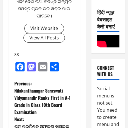
1
ଏବଂ ଦେଶ ତଥା ବିଭିନ୍ନ ରାଜ୍ୟର
2
0
0
6
ସମସ୍ତ ପ୍ରକାରର ଖବର ପାଇ
हिंदी न्यूज़
-
ପାରିବେ।
वेबसाइट
7
1
August
कैसे बनाएं
-
5,
Visit Website
2
E-Paper
2026
View All Posts
8
0
0
-
2
8
6
88
-
2
2
Facebook
Mastodon
Email
Share
August
CONNECT
0
E-Paper
10,
WITH US
7
2
2026
-
6
P
Previous:
0
8
Social
Nilakanthanagar Saraswati
-
o
3
menu is
August
Vidyamandir Ranks First in A-1
2
8,
not set.
Grade in Class 10th Board
s
0
E-Paper
2026
You need
Examination
6
2
to create
0
t
-
Next:
6
menu and
8
ଶତ ପ୍ରତିଶତ ସଫଳତା ହାସଲକୁ