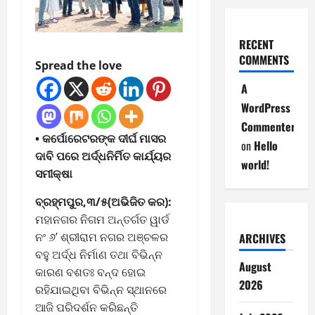
RECENT
COMMENTS
Spread the love
A
WordPress
Commenter
• କର୍ପୋରେଟରଙ୍କ ଦୀର୍ଘ ମାସର
on
Hello
ଦାବି ପରେ ଅର୍ଦ୍ଧନିର୍ମିତ କାର୍ଯ୍ୟର
world!
ସମୀକ୍ଷା
ବ୍ରହ୍ମପୁର,୩/୫(ଅଭିଜିତ କର):
ମହାନଗର ନିଗମ ଅନ୍ତର୍ଗତ ୱାର୍ଡ
ନଂ ୬’ ଶ୍ରୀରାମ ନଗର ଅଞ୍ଚଳର
ARCHIVES
ବହୁ ଅର୍ଦ୍ଧ ନିର୍ମାଣ ତଥା ବିଭିନ୍ନ
August
କାରଣ ବଶତଃ ବନ୍ଦ ହୋଇ
2026
ରହିଯାଇଥିବା ବିଭିନ୍ନ ସ୍ଥାନରେ
ଆଜି ପରିଦର୍ଶନ କରିଛନ୍ତି