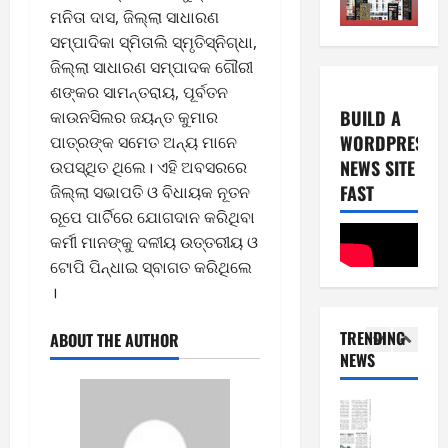
ମନିତା ଦାସ, ଜିଲ୍ଲା ସାଧାରଣ
0
E-Paper
2026
5
2
ସମ୍ପାଦିକା ସ୍ମିତାଲି ସ୍ମୃତିସ୍ନିଗ୍ଧା,
0
-
6
ଜିଲ୍ଲା ସାଧାରଣ ସମ୍ପାଦକ ଗୌରୀ
8
ଶଙ୍କର ସାମନ୍ତରାୟ, ପୂର୍ବତନ
-
4
August
BUILD A
କାଉନସିଲର ଜୟନ୍ତ କୁମାର
2
6,
WORDPRESS
ପାତ୍ରଙ୍କ ସମେତ ଅନ୍ୟ ମାନେ
0
E-Paper
2026
NEWS SITE
ଉପସ୍ଥିତ ଥିଲେ। ଏହି ଅବସରରେ
4
2
0
-
FAST
ଜିଲ୍ଲା ସଭାପତି ଓ ବିଧାୟକ ନୂତନ
6
8
ରୂପେ ପାର୍ଟିରେ ଯୋଗଦାନ କରିଥିବା
-
5
August
କର୍ମୀ ମାନଙ୍କୁ ଦଳୀୟ ଉତ୍ତରୀୟ ଓ
2
5,
ଟୋପି ପିନ୍ଧାଇ ସ୍ବାଗତ କରିଥିଲେ
0
E-Paper
2026
।
8
2
0
-
6
TRENDING
ABOUT THE AUTHOR
8
NEWS
-
1
August
2
4,
0
E-Paper
2026
7
2
0