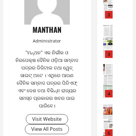
-
6
8
-
2
August
2
8,
MANTHAN
0
E-Paper
2026
6
2
0
-
6
Administrator
8
"ମନ୍ଥନ" ଏକ ନିର୍ଭୀକ ଓ
-
3
August
ନିରପେକ୍ଷ ଦୈନିକ ଓଡ଼ିଆ ସମ୍ବାଦ
2
7,
0
E-Paper
ପତ୍ରର ଡିଜିଟାଲ ତଥା ୱେବ୍
2026
5
2
ସାଇଟ୍ ଅଟେ । ଏଥିରେ ଆପଣ
0
-
6
ଦୈନିକ ସମ୍ବାଦ ପତ୍ରର ପିଡିଏଫ୍
8
ଏବଂ ଦେଶ ତଥା ବିଭିନ୍ନ ରାଜ୍ୟର
-
4
August
ସମସ୍ତ ପ୍ରକାରର ଖବର ପାଇ
2
6,
ପାରିବେ।
0
E-Paper
2026
4
2
0
Visit Website
-
6
8
View All Posts
-
5
August