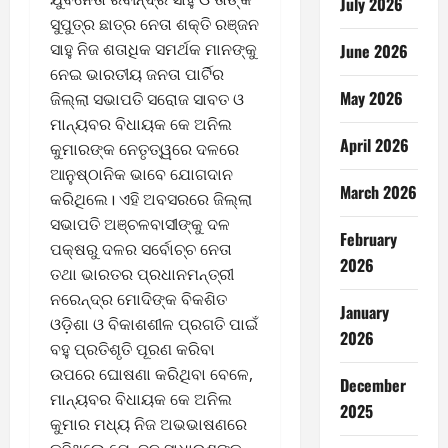
July 2026
ସୁପୁତ୍ର ଛାତ୍ର ନେତା ଶକ୍ତି ରଞ୍ଜନ
ସାହୁ ନିଜ ଶତାଧିକ ସମର୍ଥକ ମାନଙ୍କୁ
June 2026
ନେଇ ଭାରତୀୟ ଜନତା ପାର୍ଟିର
May 2026
ଜିଲ୍ଲା ସଭାପତି ସରୋଜ ସାବତ ଓ
ମାନ୍ୟବର ବିଧାୟକ କେ ଅନିଲ
April 2026
କୁମାରଙ୍କ ନେତୃତ୍ୱରେ ଦଳରେ
ଆନୁଷ୍ଠାନିକ ଭାବେ ଯୋଗଦାନ
March 2026
କରିଥିଲେ। ଏହି ଅବସରରେ ଜିଲ୍ଲା
ସଭାପତି ଅଞ୍ଚଳବାସୀଙ୍କୁ ଦଳ
February
ପକ୍ଷରୁ ଦଳର ସର୍ବୋଚ୍ଚ ନେତା
2026
ତଥା ଭାରତର ପ୍ରଧାନମନ୍ତ୍ରୀ
ନରେନ୍ଦ୍ର ମୋଦିଙ୍କ ବିକଶିତ
January
ଓଡ଼ିଶା ଓ ବିକାଶଶୀଳ ପ୍ରଗତି ପାଇଁ
2026
ବହୁ ପ୍ରତିଶୃତି ପୂରଣ କରିବା
ଉପରେ ଘୋଷଣା କରିଥିବା ବେଳେ,
December
ମାନ୍ୟବର ବିଧାୟକ କେ ଅନିଲ
2025
କୁମାର ମଧ୍ୟ ନିଜ ଅଭଭାଷଣରେ