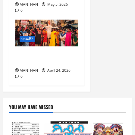
MANTHAN
May 5, 2026
0
ରାଜନୀତି
ମହିଳା ମୋର୍ଚ୍ଚା ଦ୍ଵାରା ରାହୁଲ ଓ
ନବୀନଙ୍କ କୁଶପୁତ୍ତଳିକା ଦାହ
MANTHAN
April 24, 2026
0
YOU MAY HAVE MISSED