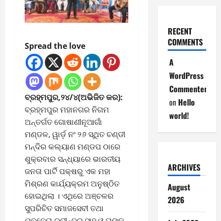
RECENT
COMMENTS
Spread the love
A
WordPress
Commenter
ବ୍ରହ୍ମପୁର,୨୪/୪(ଅଭିଜିତ କର):
on
Hello
ବ୍ରହ୍ମପୁର ମହାନଗର ନିଗମ
world!
ଅନ୍ତର୍ଗତ ଗୋଷାଣୀନୂଆଗାଁ
ମଣ୍ଡଳ, ୱାର୍ଡ଼ ନଂ ୨୬ ସ୍ଥିତ ଚଣ୍ଡୀ
ମନ୍ଦିର କଲ୍ୟାଣ ମଣ୍ଡପ ଠାରେ
ଶୁକ୍ରବାର ସନ୍ଧ୍ୟାରେ ଭାରତୀୟ
ARCHIVES
ଜନତା ପାର୍ଟି ପକ୍ଷରୁ ଏକ ମହା
ମିଶ୍ରଣ କାର୍ଯ୍ୟକ୍ରମ ଅନୁଷ୍ଠିତ
August
ହୋଇଥିଲା । ଏଥିରେ ଅଞ୍ଚଳର
2026
ସୁପରିଚିତ ସମାଜସେବୀ ତଥା
ଯୁବନେତା ରବୀନ୍ଦ୍ର ସାହୁ ଓ ତାଙ୍କ