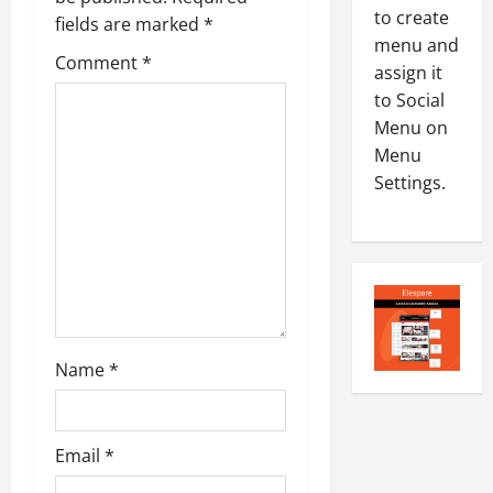
0
to create
-
6
g
fields are marked
*
8
menu and
Comment
*
-
a
4
assign it
August
2
6,
to Social
0
t
E-Paper
2026
Menu on
4
2
Menu
0
-
i
6
Settings.
8
o
-
5
August
2
5,
n
0
2026
2
0
6
August
Name
*
4,
2026
0
Email
*