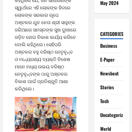
କହିଥିଲେ ଯେ, ଜନ ସାଧାରଣଙ୍କ
May 2024
ସ୍ୱାର୍ଥରେ ଏହି ଲୋକଙ୍କ ହିତରେ
ଲୋକଙ୍କ ସରକାର ରୂପେ
ଅଞ୍ଚଳର ଯୁବ ନେତା ଶ୍ରୀ ସାହୁଙ୍କ
ଜରିଆରେ ସମସ୍ତଙ୍କ ସୁଖ ଦୁଃଖରେ
CATEGORIES
ଜଡ଼ିତ ହୋଇ ବିକାଶ କାର୍ଯ୍ୟ କରିବେ
ବୋଲି କହିଥିଲେ। ସେହିପରି
Business
ଅଞ୍ଚଳର ବହୁ ବରିଷ୍ଠ ନେତୃବୃନ୍ଦ
ଓ ମାନ୍ୟଗଣ୍ୟ ବ୍ୟକ୍ତି ବିଶେଷ
E-Paper
ମାନେ ମଧ୍ୟ ଉଭୟ ବରିଷ୍ଠ
Newsbeat
ନେତୃବୃନ୍ଦଙ୍କ ଠାରୁ ଅଞ୍ଚଳର
ବିକାଶ ପାଇଁ ପ୍ରତିଶ୍ରୁତି ଆଶା
Stories
କରିଥିଲେ।
Tech
Uncategorized
World