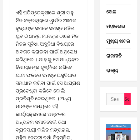
ଖେଳ
ଏହି ପରିପ୍ରେକ୍ଷୀରେ ଶ୍ରୀ ସାହୁ
ନିଜ ବକ୍ତବ୍ୟରେ ୱାର୍ଡର ଆବାଳ
ମହାନଗର
ବୃଦ୍ଧଙ୍କ ସମତେ ସମସ୍ତ ମହିଳା
ଯୁବ ଓ ଛାତ୍ର ମାନଙ୍କ ଠାରେ ନିଜ
ମୁଖ୍ୟ ଖବର
ନିଜର ସୁବିଧା ଅସୁବିଧା ବିଷୟରେ
ଅବଗତ କରାଇବା ପାଇଁ ଅନୁରୋଧ
ରାଜନୀତି
କରିଥିଲେ । ଯାହାକୁ ସେ ମାନ୍ୟବର
E-Paper
ବିଧାୟକଙ୍କ ଦୃଷ୍ଟିରେ ରଖିବେ
ରାଜ୍ୟ
7
ଯାହା ଫଳରେ ସମସ୍ତ ଅସୁବିଧାର
-
ସମାଧାନ କରିବା ପାଇଁ ସେ ଆପ୍ରାଣ
8
ପ୍ରଚେଷ୍ଟା କରିବେ ବୋଲି
-
2
Search
2
ପ୍ରତିଶୃତି ଦେଇଥିଲେ । ଅନ୍ୟ
for:
0
E-Paper
ମାନଙ୍କ ମଧ୍ୟରେ ଏହି
6
2
କାର୍ଯ୍ୟକ୍ରମରେ ଅଞ୍ଚଳର
-
6
ଅନ୍ୟତମ ସମାଜସେବୀ ତଥା
8
ବ୍ୟବସାୟୀ ଲଳିତ ମଙ୍ଗରାଜ,
-
3
August
ମହିଳା ନେତ୍ରୀ ବର୍ଷା ବିଦୁସ୍ମିତା,
2
7,