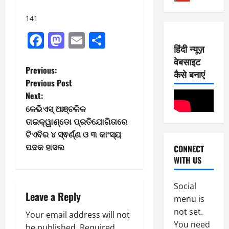
2
5,
0
E-Paper
2026
141
8
2
Facebook
Mastodon
Email
Share
0
-
6
हिंदी न्यूज़
8
वेबसाइट
-
1
August
P
Previous:
2
कैसे बनाएं
4,
Previous Post
0
E-Paper
2026
o
7
2
Next:
0
-
6
କେଭିଏସ୍ ଆଞ୍ଚଳିକ
s
8
ତାଇକ୍ୱାଣ୍ଡୋ ପ୍ରତିଯୋଗିତାରେ
-
2
August
t
ଟିଏବିର ୪ ସ୍ଵର୍ଣ୍ଣ ଓ ୩ କାଂସ୍ୟ
2
8,
ପଦକ ହାସଲ
CONNECT
0
E-Paper
2026
n
WITH US
6
2
0
-
6
a
8
Social
-
Leave a Reply
3
v
August
menu is
2
7,
not set.
Your email address will not
0
E-Paper
2026
i
You need
5
2
be published.
Required