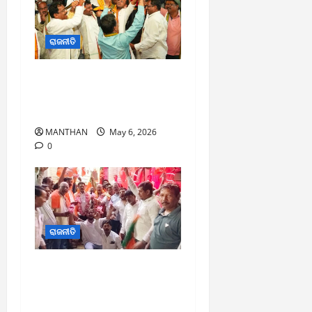
ରାଜନୀତି
ଯୁବନେତା ଆର୍ ମୁରଲୀ
ମୋହନଙ୍କୁ ରାଜ୍ୟ ସମ୍ପାଦକ
ଦାୟିତ୍ୱ
MANTHAN
May 6, 2026
0
ରାଜନୀତି
ଆସ୍କା ରୋଡ଼ ମଣ୍ଡଳ ତରଫରୁ
ବିଜେପିର ବିଜୟ ଉତ୍ସବ
ପାଳନ